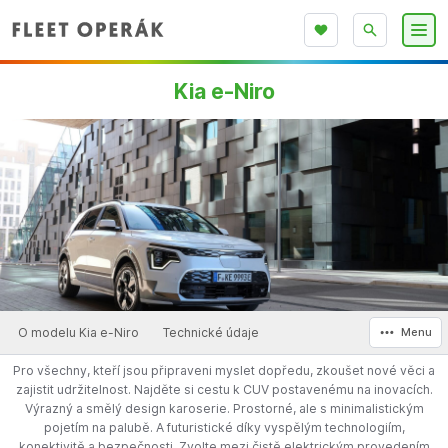
Kia e-Niro
O modelu Kia e-Niro
Technické údaje
Menu
Pro všechny, kteří jsou připraveni myslet dopředu, zkoušet nové věci a
zajistit udržitelnost. Najděte si cestu k CUV postavenému na inovacích.
Výrazný a smělý design karoserie. Prostorné, ale s minimalistickým
pojetím na palubě. A futuristické díky vyspělým technologiím,
konektivitě a bezpečnosti. Zvolte mezi čistě elektrickým provedením