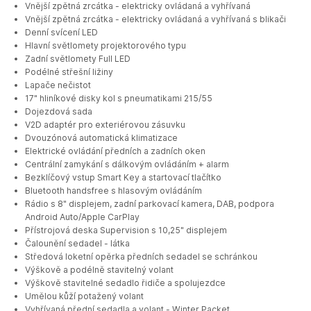
Vnější zpětná zrcátka - elektricky ovládaná a vyhřívaná
Vnější zpětná zrcátka - elektricky ovládaná a vyhřívaná s blikači
Denní svícení LED
Hlavní světlomety projektorového typu
Zadní světlomety Full LED
Podélné střešní ližiny
Lapače nečistot
17" hliníkové disky kol s pneumatikami 215/55
Dojezdová sada
V2D adaptér pro exteriérovou zásuvku
Dvouzónová automatická klimatizace
Elektrické ovládání předních a zadních oken
Centrální zamykání s dálkovým ovládáním + alarm
Bezklíčový vstup Smart Key a startovací tlačítko
Bluetooth handsfree s hlasovým ovládáním
Rádio s 8" displejem, zadní parkovací kamera, DAB, podpora
Android Auto/Apple CarPlay
Přístrojová deska Supervision s 10,25" displejem
Čalounění sedadel - látka
Středová loketní opěrka předních sedadel se schránkou
Výškově a podélně stavitelný volant
Výškově stavitelné sedadlo řidiče a spolujezdce
Umělou kůží potažený volant
Vyhřívaná přední sedadla a volant - Winter Packet