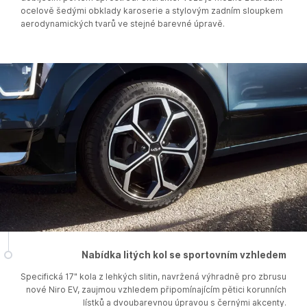
ocelově šedými obklady karoserie a stylovým zadním sloupkem
aerodynamických tvarů ve stejné barevné úpravě.
Nabídka litých kol se sportovním vzhledem
Specifická 17" kola z lehkých slitin, navržená výhradně pro zbrusu
nové Niro EV, zaujmou vzhledem připomínajícím pětici korunních
lístků a dvoubarevnou úpravou s černými akcenty.