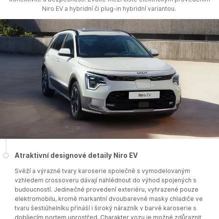
Niro EV a hybridní či plug-in hybridní variantou.
Atraktivní designové detaily Niro EV
Svěží a výrazné tvary karoserie společně s vymodelovaným
vzhledem crossoveru dávají nahlédnout do výhod spojených s
budoucností. Jedinečné provedení exteriéru, vyhrazené pouze
elektromobilu, kromě markantní dvoubarevné masky chladiče ve
tvaru šestiúhelníku přináší i široký nárazník v barvě karoserie s
dobíjecím portem uprostřed. Charakter vozu je možné zdůraznit