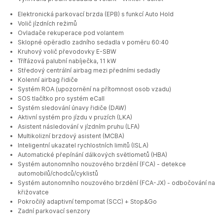
Elektronická parkovací brzda (EPB) s funkcí Auto Hold
Volič jízdních režimů
Ovladače rekuperace pod volantem
Sklopné opěradlo zadního sedadla v poměru 60:40
Kruhový volič převodovky E-SBW
Třífázová palubní nabíječka, 11 kW
Středový centrální airbag mezi předními sedadly
Kolenní airbag řidiče
Systém ROA (upozornění na přítomnost osob vzadu)
SOS tlačítko pro systém eCall
Systém sledování únavy řidiče (DAW)
Aktivní systém pro jízdu v pruzích (LKA)
Asistent následování v jízdním pruhu (LFA)
Multikolizní brzdový asistent (MCBA)
Inteligentní ukazatel rychlostních limitů (ISLA)
Automatické přepínání dálkových světlometů (HBA)
Systém autonomního nouzového brzdění (FCA) - detekce
automobilů/chodců/cyklistů
Systém autonomního nouzového brzdění (FCA-JX) - odbočování na
křižovatce
Pokročilý adaptivní tempomat (SCC) + Stop&Go
Zadní parkovací senzory