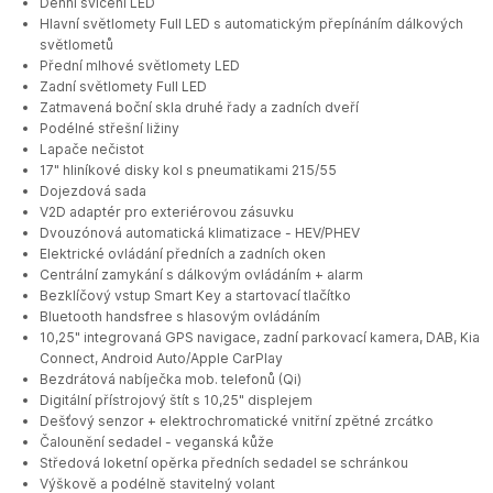
Denní svícení LED
Hlavní světlomety Full LED s automatickým přepínáním dálkových
světlometů
Přední mlhové světlomety LED
Zadní světlomety Full LED
Zatmavená boční skla druhé řady a zadních dveří
Podélné střešní ližiny
Lapače nečistot
17" hliníkové disky kol s pneumatikami 215/55
Dojezdová sada
V2D adaptér pro exteriérovou zásuvku
Dvouzónová automatická klimatizace - HEV/PHEV
Elektrické ovládání předních a zadních oken
Centrální zamykání s dálkovým ovládáním + alarm
Bezklíčový vstup Smart Key a startovací tlačítko
Bluetooth handsfree s hlasovým ovládáním
10,25" integrovaná GPS navigace, zadní parkovací kamera, DAB, Kia
Connect, Android Auto/Apple CarPlay
Bezdrátová nabíječka mob. telefonů (Qi)
Digitální přístrojový štít s 10,25" displejem
Dešťový senzor + elektrochromatické vnitřní zpětné zrcátko
Čalounění sedadel - veganská kůže
Středová loketní opěrka předních sedadel se schránkou
Výškově a podélně stavitelný volant