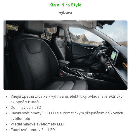
Kia e-Niro Style
výbava
Vnější zpětná zrcátka - vyhřívaná, elektricky ovládaná, elektricky
sklopná s blikači
Denní svícení LED
Hlavní světlomety Full LED s automatickým přepínáním dálkových
světlometů
Přední mlhové světlomety LED
Zadní světlomety Full LED