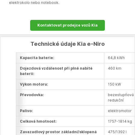
elektrokolo nebo notebook.
Kontaktovat prodejce vozů Kia
Technické údaje Kia e-Niro
Kapacita baterie:
64,8 kWh
Dojezdová vzdálenost při plně nabité
460 km
baterii:
Výkon motoru:
150 kW
Převodovka:
bezestupňová
redukční
Palivo:
elektromotor
Celková hmotnost:
1757-1814 kg
Zavazadlový prostor základní/sklopená
475/1392 l