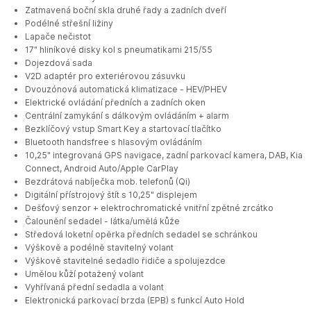
Zatmavená boční skla druhé řady a zadních dveří
Podélné střešní ližiny
Lapače nečistot
17" hliníkové disky kol s pneumatikami 215/55
Dojezdová sada
V2D adaptér pro exteriérovou zásuvku
Dvouzónová automatická klimatizace - HEV/PHEV
Elektrické ovládání předních a zadních oken
Centrální zamykání s dálkovým ovládáním + alarm
Bezklíčový vstup Smart Key a startovací tlačítko
Bluetooth handsfree s hlasovým ovládáním
10,25" integrovaná GPS navigace, zadní parkovací kamera, DAB, Kia
Connect, Android Auto/Apple CarPlay
Bezdrátová nabíječka mob. telefonů (Qi)
Digitální přístrojový štít s 10,25" displejem
Dešťový senzor + elektrochromatické vnitřní zpětné zrcátko
Čalounění sedadel - látka/umělá kůže
Středová loketní opěrka předních sedadel se schránkou
Výškově a podélně stavitelný volant
Výškově stavitelné sedadlo řidiče a spolujezdce
Umělou kůží potažený volant
Vyhřívaná přední sedadla a volant
Elektronická parkovací brzda (EPB) s funkcí Auto Hold