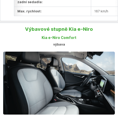
zadní sedadla:
Max. rychlost:
167 km/h
Výbavové stupně Kia e-Niro
Kia e-Niro Comfort
výbava