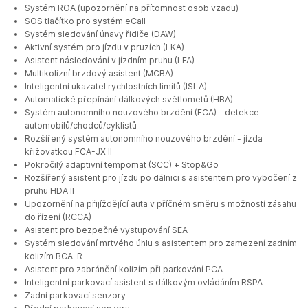
Systém ROA (upozornění na přítomnost osob vzadu)
SOS tlačítko pro systém eCall
Systém sledování únavy řidiče (DAW)
Aktivní systém pro jízdu v pruzích (LKA)
Asistent následování v jízdním pruhu (LFA)
Multikolizní brzdový asistent (MCBA)
Inteligentní ukazatel rychlostních limitů (ISLA)
Automatické přepínání dálkových světlometů (HBA)
Systém autonomního nouzového brzdění (FCA) - detekce
automobilů/chodců/cyklistů
Rozšířený systém autonomního nouzového brzdění - jízda
křižovatkou FCA-JX II
Pokročilý adaptivní tempomat (SCC) + Stop&Go
Rozšířený asistent pro jízdu po dálnici s asistentem pro vybočení z
pruhu HDA II
Upozornění na přijíždějící auta v příčném směru s možností zásahu
do řízení (RCCA)
Asistent pro bezpečné vystupování SEA
Systém sledování mrtvého úhlu s asistentem pro zamezení zadním
kolizím BCA-R
Asistent pro zabránění kolizím při parkování PCA
Inteligentní parkovací asistent s dálkovým ovládáním RSPA
Zadní parkovací senzory