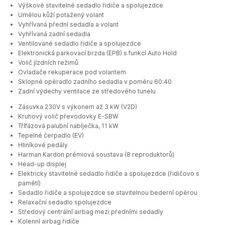
Výškově stavitelné sedadlo řidiče a spolujezdce
Umělou kůží potažený volant
Vyhřívaná přední sedadla a volant
Vyhřívaná zadní sedadla
Ventilované sedadlo řidiče a spolujezdce
Elektronická parkovací brzda (EPB) s funkcí Auto Hold
Volič jízdních režimů
Ovladače rekuperace pod volantem
Sklopné opěradlo zadního sedadla v poměru 60:40
Zadní výdechy ventilace ze středového tunelu
Zásuvka 230V s výkonem až 3 kW (V2D)
Kruhový volič převodovky E-SBW
Třífázová palubní nabíječka, 11 kW
Tepelné čerpadlo (EV)
Hliníkové pedály
Harman Kardon prémiová soustava (8 reproduktorů)
Head-up displej
Elektricky stavitelné sedadlo řidiče a spolujezdce (řidičovo s
pamětí)
Sedadlo řidiče a spolujezdce se stavitelnou bederní opěrou
Relaxační sedadlo spolujezdce
Středový centrální airbag mezi předními sedadly
Kolenní airbag řidiče