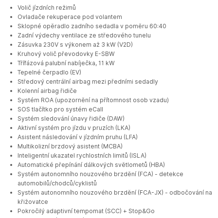
Volič jízdních režimů
Ovladače rekuperace pod volantem
Sklopné opěradlo zadního sedadla v poměru 60:40
Zadní výdechy ventilace ze středového tunelu
Zásuvka 230V s výkonem až 3 kW (V2D)
Kruhový volič převodovky E-SBW
Třífázová palubní nabíječka, 11 kW
Tepelné čerpadlo (EV)
Středový centrální airbag mezi předními sedadly
Kolenní airbag řidiče
Systém ROA (upozornění na přítomnost osob vzadu)
SOS tlačítko pro systém eCall
Systém sledování únavy řidiče (DAW)
Aktivní systém pro jízdu v pruzích (LKA)
Asistent následování v jízdním pruhu (LFA)
Multikolizní brzdový asistent (MCBA)
Inteligentní ukazatel rychlostních limitů (ISLA)
Automatické přepínání dálkových světlometů (HBA)
Systém autonomního nouzového brzdění (FCA) - detekce
automobilů/chodců/cyklistů
Systém autonomního nouzového brzdění (FCA-JX) - odbočování na
křižovatce
Pokročilý adaptivní tempomat (SCC) + Stop&Go