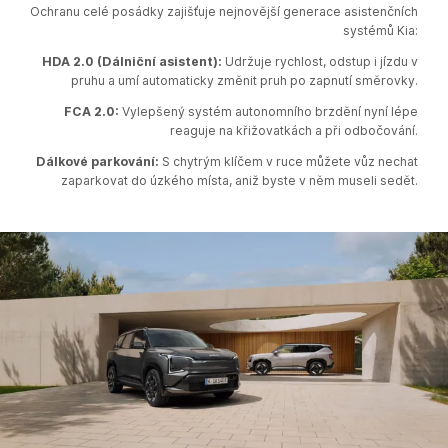
Ochranu celé posádky zajišťuje nejnovější generace asistenčních
systémů Kia:
HDA 2.0 (Dálniční asistent):
Udržuje rychlost, odstup i jízdu v
pruhu a umí automaticky změnit pruh po zapnutí směrovky.​
FCA 2.0:
Vylepšený systém autonomního brzdění nyní lépe
reaguje na křižovatkách a při odbočování.​
Dálkové parkování:
S chytrým klíčem v ruce můžete vůz nechat
zaparkovat do úzkého místa, aniž byste v něm museli sedět.