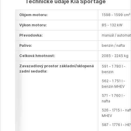
Technické údaje Kia Sportage
Objem motoru:
1598 - 1599 cm³
Výkon motoru:
85 - 132 kW
Převodovka:
manuál / automat
Palivo:
benzin / nafta
Celková hmotnost:
2085 - 2245 kg
Zavazadlový prostor základní/sklopená
591 - 1 780 l -
zadní sedadla:
benzin
562 - 1 751 l -
benzin MHEV
571 - 1 760 l -
nafta
526 - 1715 l - naf
MHEV
587 - 1776 l - HE