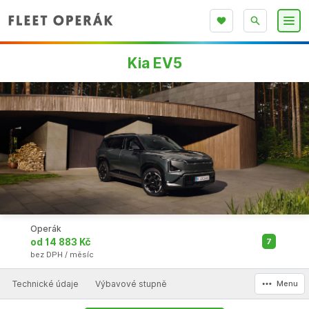
Kia EV5
Operák
od 14 883 Kč
7
bez DPH / měsíc
Technické údaje
Výbavové stupně
Menu