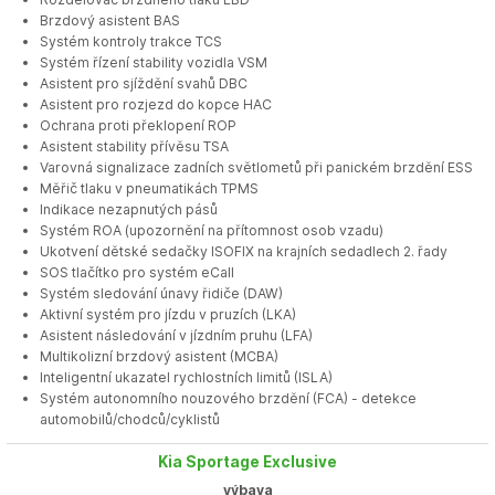
Brzdový asistent BAS
Systém kontroly trakce TCS
Systém řízení stability vozidla VSM
Asistent pro sjíždění svahů DBC
Asistent pro rozjezd do kopce HAC
Ochrana proti překlopení ROP
Asistent stability přívěsu TSA
Varovná signalizace zadních světlometů při panickém brzdění ESS
Měřič tlaku v pneumatikách TPMS
Indikace nezapnutých pásů
Systém ROA (upozornění na přítomnost osob vzadu)
Ukotvení dětské sedačky ISOFIX na krajních sedadlech 2. řady
SOS tlačítko pro systém eCall
Systém sledování únavy řidiče (DAW)
Aktivní systém pro jízdu v pruzích (LKA)
Asistent následování v jízdním pruhu (LFA)
Multikolizní brzdový asistent (MCBA)
Inteligentní ukazatel rychlostních limitů (ISLA)
Systém autonomního nouzového brzdění (FCA) - detekce
automobilů/chodců/cyklistů
Kia Sportage Exclusive
výbava