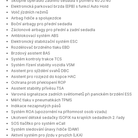
Sklopné opěradlo zadního sedadla v poměru 40:20:40
Elektronická parkovací brzda (EPB) s funkcí Auto Hold
Volič jízdních režimů
Airbag řidiče a spolujezdce
Boční airbagy pro přední sedadla
Záclonové airbagy pro přední a zadní sedadla
Antiblokovací systém ABS
Elektronický stabilizační systém ESC
Rozdělovač brzdného tlaku EBD
Brzdový asistent BAS
Systém kontroly trakce TCS
Systém řízení stability vozidla VSM
Asistent pro sjíždění svahů DBC
Asistent pro rozjezd do kopce HAC
Ochrana proti překlopení ROP
Asistent stability přívěsu TSA
Varovná signalizace zadních světlometů při panickém brzdění ESS
Měřič tlaku v pneumatikách TPMS
Indikace nezapnutých pásů
Systém ROA (upozornění na přítomnost osob vzadu)
Ukotvení dětské sedačky ISOFIX na krajních sedadlech 2. řady
SOS tlačítko pro systém eCall
Systém sledování únavy řidiče (DAW)
Aktivní systém pro jízdu v pruzích (LKA)