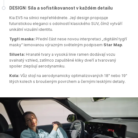
DESIGN: Síla a sofistikovanost v každém detailu
Kia EV5 na silnici nepřehlédnete. Její design propojuje
futuristickou eleganci s odolností klasického SUV, čímž vytváří
unikátní vizuální identitu.​
Tygří maska:
Přední část nese novou interpretaci „digitální tygří
masky“ lemovanou výrazným světelným podpisem
Star Map
.​
Silueta:
Hranaté tvary a vysoká linie ramen dodávají vozu
svalnatý vzhled, zatímco zapuštěné kliky dveří a tvarovaný
spoiler zlepšují aerodynamiku.
Kola:
Vůz stojí na aerodynamicky optimalizovaných 18" nebo 19"
litých kolech s broušeným povrchem a černými lesklými detaily.​