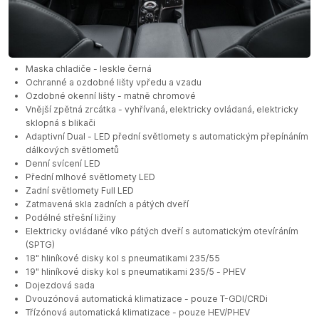
Maska chladiče - leskle černá
Ochranné a ozdobné lišty vpředu a vzadu
Ozdobné okenní lišty - matně chromové
Vnější zpětná zrcátka - vyhřívaná, elektricky ovládaná, elektricky
sklopná s blikači
Adaptivní Dual - LED přední světlomety s automatickým přepínáním
dálkových světlometů
Denní svícení LED
Přední mlhové světlomety LED
Zadní světlomety Full LED
Zatmavená skla zadních a pátých dveří
Podélné střešní ližiny
Elektricky ovládané víko pátých dveří s automatickým otevíráním
(SPTG)
18" hliníkové disky kol s pneumatikami 235/55
19" hliníkové disky kol s pneumatikami 235/5 - PHEV
Dojezdová sada
Dvouzónová automatická klimatizace - pouze T-GDI/CRDi
Třízónová automatická klimatizace - pouze HEV/PHEV