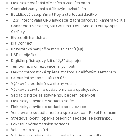
Elektrické ovládání předních a zadních oken
Centrální zamykání s dálkovým ovládáním
Bezklíčový vstup Smart Key a startovací tlačítko
12,3" integrovaná GPS navigace, zadní parkovací kamera vč. Kia
Connected Services, Kia Connect, DAB, Android Auto/Apple
CarPlay
Bluetooth handsfree
Kia Connect
Bezdrátová nabíječka mob. telefonů (Qi)
USB nabíječka
Digitální přístrojový štít s 12,3" displejem
Tempomat s omezovačem rychlosti
Elektrochromatické zpětné zrcátko s dešťovým senzorem
Čalounění sedadel - látka/kůže
Výškově a podélně stavitelný volant
Výškově stavitelné sedadlo řidiče a spolujezdce
Sedadlo řidiče se stavitelnou bederní opěrkou
Elektricky stavitelné sedadlo řidiče
Elektricky stavitelné sedadlo spolujezdce
Ventilované sedadlo řidiče a spolujezdce - Paket Premium
Středová loketní opěrka předních sedadel se schránkou
Loketní opěrka zadních sedadel
Volant potažený kůží
Vyhřívaná přední sedadla a volant + zadní sedadla