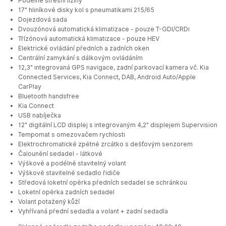
Podélné střešní ližiny
17" hliníkové disky kol s pneumatikami 215/65
Dojezdová sada
Dvouzónová automatická klimatizace - pouze T-GDI/CRDi
Třízónová automatická klimatizace - pouze HEV
Elektrické ovládání předních a zadních oken
Centrální zamykání s dálkovým ovládáním
12,3" integrovaná GPS navigace, zadní parkovací kamera vč. Kia
Connected Services, Kia Connect, DAB, Android Auto/Apple
CarPlay
Bluetooth handsfree
Kia Connect
USB nabíječka
12" digitální LCD displej s integrovaným 4,2" displejem Supervision
Tempomat s omezovačem rychlosti
Elektrochromatické zpětné zrcátko s dešťovým senzorem
Čalounění sedadel - látkové
Výškově a podélně stavitelný volant
Výškově stavitelné sedadlo řidiče
Středová loketní opěrka předních sedadel se schránkou
Loketní opěrka zadních sedadel
Volant potažený kůží
Vyhřívaná přední sedadla a volant + zadní sedadla