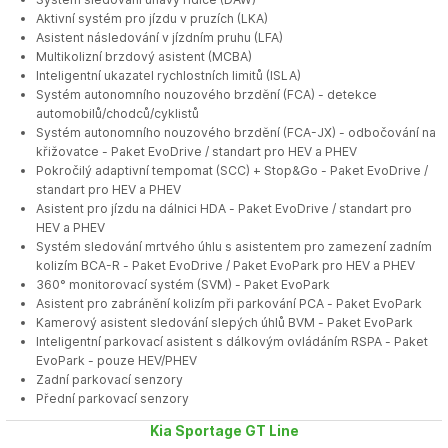
Aktivní systém pro jízdu v pruzích (LKA)
Asistent následování v jízdním pruhu (LFA)
Multikolizní brzdový asistent (MCBA)
Inteligentní ukazatel rychlostních limitů (ISLA)
Systém autonomního nouzového brzdění (FCA) - detekce
automobilů/chodců/cyklistů
Systém autonomního nouzového brzdění (FCA-JX) - odbočování na
křižovatce - Paket EvoDrive / standart pro HEV a PHEV
Pokročilý adaptivní tempomat (SCC) + Stop&Go - Paket EvoDrive /
standart pro HEV a PHEV
Asistent pro jízdu na dálnici HDA - Paket EvoDrive / standart pro
HEV a PHEV
Systém sledování mrtvého úhlu s asistentem pro zamezení zadním
kolizím BCA-R - Paket EvoDrive / Paket EvoPark pro HEV a PHEV
360° monitorovací systém (SVM) - Paket EvoPark
Asistent pro zabránění kolizím při parkování PCA - Paket EvoPark
Kamerový asistent sledování slepých úhlů BVM - Paket EvoPark
Inteligentní parkovací asistent s dálkovým ovládáním RSPA - Paket
EvoPark - pouze HEV/PHEV
Zadní parkovací senzory
Přední parkovací senzory
Kia Sportage GT Line