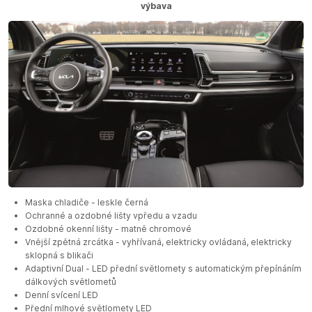
výbava
Maska chladiče - leskle černá
Ochranné a ozdobné lišty vpředu a vzadu
Ozdobné okenní lišty - matně chromové
Vnější zpětná zrcátka - vyhřívaná, elektricky ovládaná, elektricky
sklopná s blikači
Adaptivní Dual - LED přední světlomety s automatickým přepínáním
dálkových světlometů
Denní svícení LED
Přední mlhové světlomety LED