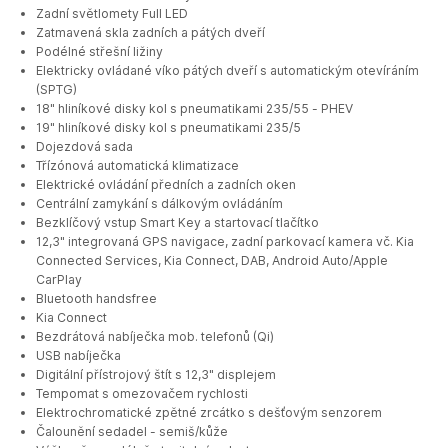
Zadní světlomety Full LED
Zatmavená skla zadních a pátých dveří
Podélné střešní ližiny
Elektricky ovládané víko pátých dveří s automatickým otevíráním
(SPTG)
18" hliníkové disky kol s pneumatikami 235/55 - PHEV
19" hliníkové disky kol s pneumatikami 235/5
Dojezdová sada
Třízónová automatická klimatizace
Elektrické ovládání předních a zadních oken
Centrální zamykání s dálkovým ovládáním
Bezklíčový vstup Smart Key a startovací tlačítko
12,3" integrovaná GPS navigace, zadní parkovací kamera vč. Kia
Connected Services, Kia Connect, DAB, Android Auto/Apple
CarPlay
Bluetooth handsfree
Kia Connect
Bezdrátová nabíječka mob. telefonů (Qi)
USB nabíječka
Digitální přístrojový štít s 12,3" displejem
Tempomat s omezovačem rychlosti
Elektrochromatické zpětné zrcátko s dešťovým senzorem
Čalounění sedadel - semiš/kůže