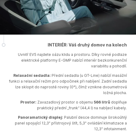
INTERIÉR: Váš druhý domov na kolech
Uvnitř EV5 najdete oázu klidu a prostoru. Díky rovné podlaze
elektrické platformy E-GMP nabízí interiér bezkonkurenční
variabilitu a pohodlí.​
Relaxační sedadla:
Přední sedadla (u GT-Line) nabízí masážní
funkci a relaxační režim pro odpočinek při nabíjení. Zadní sedadla
lze sklopit do naprosté roviny (0°), čímž vznikne dvoumetrová
ložná plocha.​
Prostor:
Zavazadlový prostor o objemu
566 litrů
doplňuje
praktický přední „frunk“ (44,4 l) na nabíjecí kabely.​
Panoramatický displej:
Palubní desce dominuje širokoúhlý
panel spojující 12,3" přístrojový štít, 5,3" ovládání klimatizace a
12,3" infotainment.