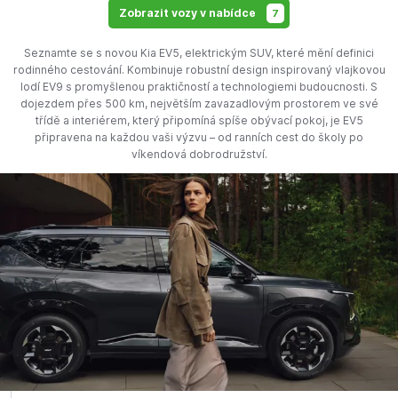
Zobrazit vozy v nabídce
7
Seznamte se s novou Kia EV5, elektrickým SUV, které mění definici
rodinného cestování. Kombinuje robustní design inspirovaný vlajkovou
lodí EV9 s promyšlenou praktičností a technologiemi budoucnosti. S
dojezdem přes 500 km, největším zavazadlovým prostorem ve své
třídě a interiérem, který připomíná spíše obývací pokoj, je EV5
připravena na každou vaši výzvu – od ranních cest do školy po
víkendová dobrodružství.