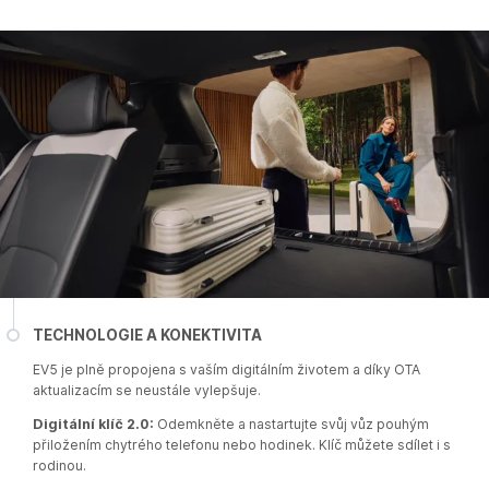
TECHNOLOGIE A KONEKTIVITA
EV5 je plně propojena s vaším digitálním životem a díky OTA
aktualizacím se neustále vylepšuje.​
Digitální klíč 2.0:
Odemkněte a nastartujte svůj vůz pouhým
přiložením chytrého telefonu nebo hodinek. Klíč můžete sdílet i s
rodinou.​