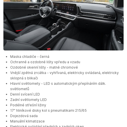
Maska chladiče - černá
Ochranné a ozdobné lišty vpředu a vzadu
Ozdobné okenní lišty - matně chromové
Vnější zpětná zrcátka - vyhřívaná, elektricky ovládaná, elektricky
sklopná s blikači
Hlavní světlomety - LED s automatickým přepínáním dálk.
světlometů
Denní svícení LED
Zadní světlomety LED
Podélné střešní ližiny
17" hliníkové disky kol s pneumatikami 215/65
Dojezdová sada
Manuální klimatizace
Elektrické ovládání předních a zadních oken