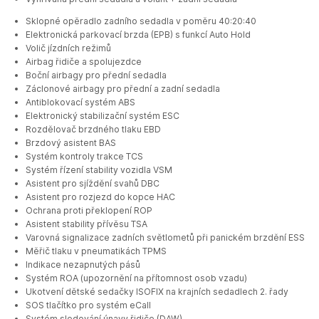
Sklopné opěradlo zadního sedadla v poměru 40:20:40
Elektronická parkovací brzda (EPB) s funkcí Auto Hold
Volič jízdních režimů
Airbag řidiče a spolujezdce
Boční airbagy pro přední sedadla
Záclonové airbagy pro přední a zadní sedadla
Antiblokovací systém ABS
Elektronický stabilizační systém ESC
Rozdělovač brzdného tlaku EBD
Brzdový asistent BAS
Systém kontroly trakce TCS
Systém řízení stability vozidla VSM
Asistent pro sjíždění svahů DBC
Asistent pro rozjezd do kopce HAC
Ochrana proti překlopení ROP
Asistent stability přívěsu TSA
Varovná signalizace zadních světlometů při panickém brzdění ESS
Měřič tlaku v pneumatikách TPMS
Indikace nezapnutých pásů
Systém ROA (upozornění na přítomnost osob vzadu)
Ukotvení dětské sedačky ISOFIX na krajních sedadlech 2. řady
SOS tlačítko pro systém eCall
Systém sledování únavy řidiče (DAW)