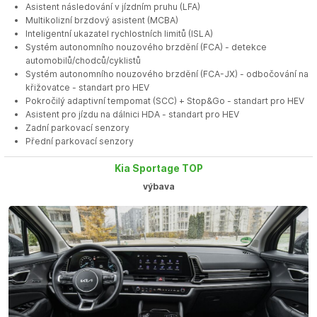
Asistent následování v jízdním pruhu (LFA)
Multikolizní brzdový asistent (MCBA)
Inteligentní ukazatel rychlostních limitů (ISLA)
Systém autonomního nouzového brzdění (FCA) - detekce
automobilů/chodců/cyklistů
Systém autonomního nouzového brzdění (FCA-JX) - odbočování na
křižovatce - standart pro HEV
Pokročilý adaptivní tempomat (SCC) + Stop&Go - standart pro HEV
Asistent pro jízdu na dálnici HDA - standart pro HEV
Zadní parkovací senzory
Přední parkovací senzory
Kia Sportage TOP
výbava