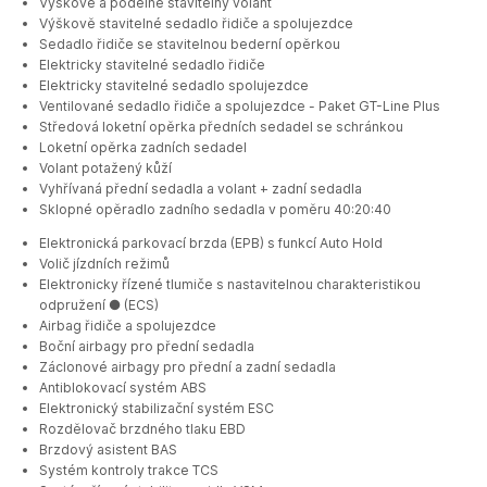
Výškově a podélně stavitelný volant
Výškově stavitelné sedadlo řidiče a spolujezdce
Sedadlo řidiče se stavitelnou bederní opěrkou
Elektricky stavitelné sedadlo řidiče
Elektricky stavitelné sedadlo spolujezdce
Ventilované sedadlo řidiče a spolujezdce - Paket GT-Line Plus
Středová loketní opěrka předních sedadel se schránkou
Loketní opěrka zadních sedadel
Volant potažený kůží
Vyhřívaná přední sedadla a volant + zadní sedadla
Sklopné opěradlo zadního sedadla v poměru 40:20:40
Elektronická parkovací brzda (EPB) s funkcí Auto Hold
Volič jízdních režimů
Elektronicky řízené tlumiče s nastavitelnou charakteristikou
odpružení ● (ECS)
Airbag řidiče a spolujezdce
Boční airbagy pro přední sedadla
Záclonové airbagy pro přední a zadní sedadla
Antiblokovací systém ABS
Elektronický stabilizační systém ESC
Rozdělovač brzdného tlaku EBD
Brzdový asistent BAS
Systém kontroly trakce TCS