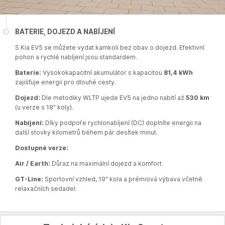
BATERIE, DOJEZD A NABÍJENÍ
S Kia EV5 se můžete vydat kamkoli bez obav o dojezd. Efektivní
pohon a rychlé nabíjení jsou standardem.
Baterie:
Vysokokapacitní akumulátor s kapacitou
81,4 kWh
zajišťuje energii pro dlouhé cesty.​
Dojezd:
Dle metodiky WLTP ujede EV5 na jedno nabití až
530 km
(u verze s 18" koly).​
Nabíjení:
Díky podpoře rychlonabíjení (DC) doplníte energii na
další stovky kilometrů během pár desítek minut.
Dostupné verze:
Air / Earth:
Důraz na maximální dojezd a komfort.
GT-Line:
Sportovní vzhled, 19" kola a prémiová výbava včetně
relaxačních sedadel.