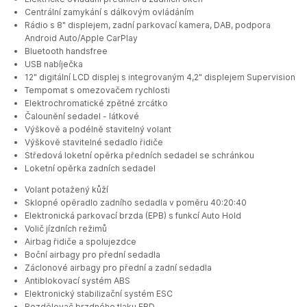
Centrální zamykání s dálkovým ovládáním
Rádio s 8" displejem, zadní parkovací kamera, DAB, podpora
Android Auto/Apple CarPlay
Bluetooth handsfree
USB nabíječka
12" digitální LCD displej s integrovaným 4,2" displejem Supervision
Tempomat s omezovačem rychlosti
Elektrochromatické zpětné zrcátko
Čalounění sedadel - látkové
Výškově a podélně stavitelný volant
Výškově stavitelné sedadlo řidiče
Středová loketní opěrka předních sedadel se schránkou
Loketní opěrka zadních sedadel
Volant potažený kůží
Sklopné opěradlo zadního sedadla v poměru 40:20:40
Elektronická parkovací brzda (EPB) s funkcí Auto Hold
Volič jízdních režimů
Airbag řidiče a spolujezdce
Boční airbagy pro přední sedadla
Záclonové airbagy pro přední a zadní sedadla
Antiblokovací systém ABS
Elektronický stabilizační systém ESC
Rozdělovač brzdného tlaku EBD