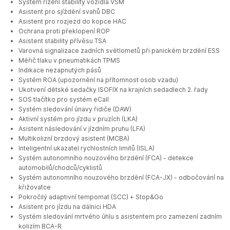
Systém řízení stability vozidla VSM
Asistent pro sjíždění svahů DBC
Asistent pro rozjezd do kopce HAC
Ochrana proti překlopení ROP
Asistent stability přívěsu TSA
Varovná signalizace zadních světlometů při panickém brzdění ESS
Měřič tlaku v pneumatikách TPMS
Indikace nezapnutých pásů
Systém ROA (upozornění na přítomnost osob vzadu)
Ukotvení dětské sedačky ISOFIX na krajních sedadlech 2. řady
SOS tlačítko pro systém eCall
Systém sledování únavy řidiče (DAW)
Aktivní systém pro jízdu v pruzích (LKA)
Asistent následování v jízdním pruhu (LFA)
Multikolizní brzdový asistent (MCBA)
Inteligentní ukazatel rychlostních limitů (ISLA)
Systém autonomního nouzového brzdění (FCA) - detekce
automobilů/chodců/cyklistů
Systém autonomního nouzového brzdění (FCA-JX) - odbočování na
křižovatce
Pokročilý adaptivní tempomat (SCC) + Stop&Go
Asistent pro jízdu na dálnici HDA
Systém sledování mrtvého úhlu s asistentem pro zamezení zadním
kolizím BCA-R