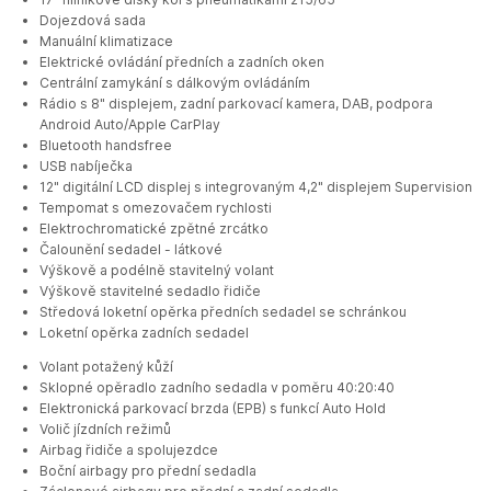
Dojezdová sada
Manuální klimatizace
Elektrické ovládání předních a zadních oken
Centrální zamykání s dálkovým ovládáním
Rádio s 8" displejem, zadní parkovací kamera, DAB, podpora
Android Auto/Apple CarPlay
Bluetooth handsfree
USB nabíječka
12" digitální LCD displej s integrovaným 4,2" displejem Supervision
Tempomat s omezovačem rychlosti
Elektrochromatické zpětné zrcátko
Čalounění sedadel - látkové
Výškově a podélně stavitelný volant
Výškově stavitelné sedadlo řidiče
Středová loketní opěrka předních sedadel se schránkou
Loketní opěrka zadních sedadel
Volant potažený kůží
Sklopné opěradlo zadního sedadla v poměru 40:20:40
Elektronická parkovací brzda (EPB) s funkcí Auto Hold
Volič jízdních režimů
Airbag řidiče a spolujezdce
Boční airbagy pro přední sedadla