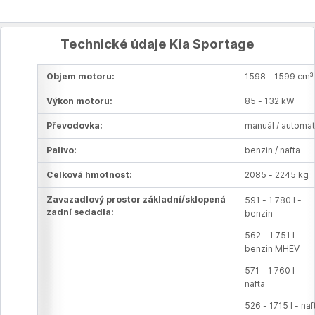
Technické údaje Kia Sportage
Objem motoru:
1598 - 1599 cm³
Výkon motoru:
85 - 132 kW
Převodovka:
manuál / automat
Palivo:
benzin / nafta
Celková hmotnost:
2085 - 2245 kg
Zavazadlový prostor základní/sklopená
591 - 1 780 l -
zadní sedadla:
benzin
562 - 1 751 l -
benzin MHEV
571 - 1 760 l -
nafta
526 - 1715 l - naf