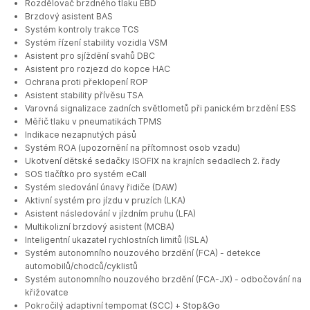
Rozdělovač brzdného tlaku EBD
Brzdový asistent BAS
Systém kontroly trakce TCS
Systém řízení stability vozidla VSM
Asistent pro sjíždění svahů DBC
Asistent pro rozjezd do kopce HAC
Ochrana proti překlopení ROP
Asistent stability přívěsu TSA
Varovná signalizace zadních světlometů při panickém brzdění ESS
Měřič tlaku v pneumatikách TPMS
Indikace nezapnutých pásů
Systém ROA (upozornění na přítomnost osob vzadu)
Ukotvení dětské sedačky ISOFIX na krajních sedadlech 2. řady
SOS tlačítko pro systém eCall
Systém sledování únavy řidiče (DAW)
Aktivní systém pro jízdu v pruzích (LKA)
Asistent následování v jízdním pruhu (LFA)
Multikolizní brzdový asistent (MCBA)
Inteligentní ukazatel rychlostních limitů (ISLA)
Systém autonomního nouzového brzdění (FCA) - detekce
automobilů/chodců/cyklistů
Systém autonomního nouzového brzdění (FCA-JX) - odbočování na
křižovatce
Pokročilý adaptivní tempomat (SCC) + Stop&Go