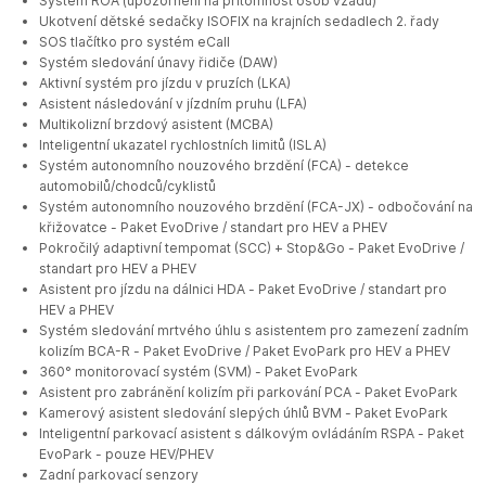
Systém ROA (upozornění na přítomnost osob vzadu)
Ukotvení dětské sedačky ISOFIX na krajních sedadlech 2. řady
SOS tlačítko pro systém eCall
Systém sledování únavy řidiče (DAW)
Aktivní systém pro jízdu v pruzích (LKA)
Asistent následování v jízdním pruhu (LFA)
Multikolizní brzdový asistent (MCBA)
Inteligentní ukazatel rychlostních limitů (ISLA)
Systém autonomního nouzového brzdění (FCA) - detekce
automobilů/chodců/cyklistů
Systém autonomního nouzového brzdění (FCA-JX) - odbočování na
křižovatce - Paket EvoDrive / standart pro HEV a PHEV
Pokročilý adaptivní tempomat (SCC) + Stop&Go - Paket EvoDrive /
standart pro HEV a PHEV
Asistent pro jízdu na dálnici HDA - Paket EvoDrive / standart pro
HEV a PHEV
Systém sledování mrtvého úhlu s asistentem pro zamezení zadním
kolizím BCA-R - Paket EvoDrive / Paket EvoPark pro HEV a PHEV
360° monitorovací systém (SVM) - Paket EvoPark
Asistent pro zabránění kolizím při parkování PCA - Paket EvoPark
Kamerový asistent sledování slepých úhlů BVM - Paket EvoPark
Inteligentní parkovací asistent s dálkovým ovládáním RSPA - Paket
EvoPark - pouze HEV/PHEV
Zadní parkovací senzory