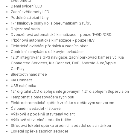
světlometů
Denní svícení LED
Zadní světlomety LED
Podélné střešní ližiny
17" hliníkové disky kol s pneumatikami 215/65
Dojezdová sada
Dvouzónová automatická klimatizace - pouze T-GDI/CRDi
Třízónová automatická klimatizace - pouze HEV
Elektrické ovládání předních a zadních oken
Centrální zamykání s dálkovým ovládáním
12,3" integrovaná GPS navigace, zadní parkovací kamera vč. Kia
Connected Services, Kia Connect, DAB, Android Auto/Apple
CarPlay
Bluetooth handsfree
Kia Connect
USB nabíječka
12" digitální LCD displej s integrovaným 4,2" displejem Supervision
Tempomat s omezovačem rychlosti
Elektrochromatické zpětné zrcátko s dešťovým senzorem
Čalounění sedadel - látkové
Výškově a podélně stavitelný volant
Výškově stavitelné sedadlo řidiče
Středová loketní opěrka předních sedadel se schránkou
Loketní opěrka zadních sedadel