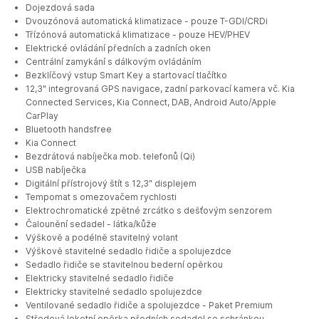
Dojezdová sada
Dvouzónová automatická klimatizace - pouze T-GDI/CRDi
Třízónová automatická klimatizace - pouze HEV/PHEV
Elektrické ovládání předních a zadních oken
Centrální zamykání s dálkovým ovládáním
Bezklíčový vstup Smart Key a startovací tlačítko
12,3" integrovaná GPS navigace, zadní parkovací kamera vč. Kia
Connected Services, Kia Connect, DAB, Android Auto/Apple
CarPlay
Bluetooth handsfree
Kia Connect
Bezdrátová nabíječka mob. telefonů (Qi)
USB nabíječka
Digitální přístrojový štít s 12,3" displejem
Tempomat s omezovačem rychlosti
Elektrochromatické zpětné zrcátko s dešťovým senzorem
Čalounění sedadel - látka/kůže
Výškově a podélně stavitelný volant
Výškově stavitelné sedadlo řidiče a spolujezdce
Sedadlo řidiče se stavitelnou bederní opěrkou
Elektricky stavitelné sedadlo řidiče
Elektricky stavitelné sedadlo spolujezdce
Ventilované sedadlo řidiče a spolujezdce - Paket Premium
Středová loketní opěrka předních sedadel se schránkou