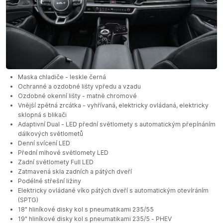
Maska chladiče - leskle černá
Ochranné a ozdobné lišty vpředu a vzadu
Ozdobné okenní lišty - matně chromové
Vnější zpětná zrcátka - vyhřívaná, elektricky ovládaná, elektricky
sklopná s blikači
Adaptivní Dual - LED přední světlomety s automatickým přepínáním
dálkových světlometů
Denní svícení LED
Přední mlhové světlomety LED
Zadní světlomety Full LED
Zatmavená skla zadních a pátých dveří
Podélné střešní ližiny
Elektricky ovládané víko pátých dveří s automatickým otevíráním
(SPTG)
18" hliníkové disky kol s pneumatikami 235/55
19" hliníkové disky kol s pneumatikami 235/5 - PHEV