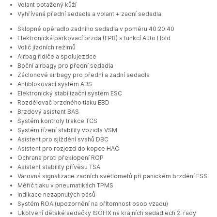
Volant potažený kůží
Vyhřívaná přední sedadla a volant + zadní sedadla
Sklopné opěradlo zadního sedadla v poměru 40:20:40
Elektronická parkovací brzda (EPB) s funkcí Auto Hold
Volič jízdních režimů
Airbag řidiče a spolujezdce
Boční airbagy pro přední sedadla
Záclonové airbagy pro přední a zadní sedadla
Antiblokovací systém ABS
Elektronický stabilizační systém ESC
Rozdělovač brzdného tlaku EBD
Brzdový asistent BAS
Systém kontroly trakce TCS
Systém řízení stability vozidla VSM
Asistent pro sjíždění svahů DBC
Asistent pro rozjezd do kopce HAC
Ochrana proti překlopení ROP
Asistent stability přívěsu TSA
Varovná signalizace zadních světlometů při panickém brzdění ESS
Měřič tlaku v pneumatikách TPMS
Indikace nezapnutých pásů
Systém ROA (upozornění na přítomnost osob vzadu)
Ukotvení dětské sedačky ISOFIX na krajních sedadlech 2. řady