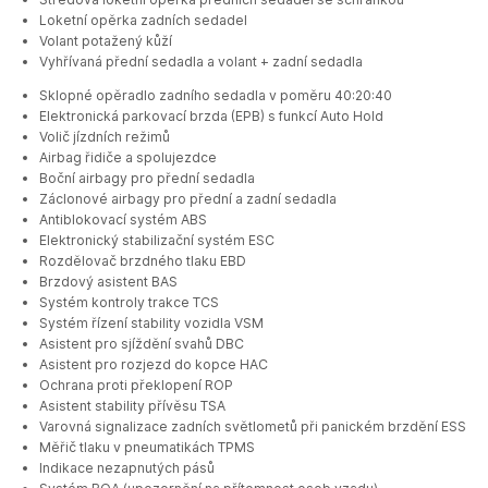
Loketní opěrka zadních sedadel
Volant potažený kůží
Vyhřívaná přední sedadla a volant + zadní sedadla
Sklopné opěradlo zadního sedadla v poměru 40:20:40
Elektronická parkovací brzda (EPB) s funkcí Auto Hold
Volič jízdních režimů
Airbag řidiče a spolujezdce
Boční airbagy pro přední sedadla
Záclonové airbagy pro přední a zadní sedadla
Antiblokovací systém ABS
Elektronický stabilizační systém ESC
Rozdělovač brzdného tlaku EBD
Brzdový asistent BAS
Systém kontroly trakce TCS
Systém řízení stability vozidla VSM
Asistent pro sjíždění svahů DBC
Asistent pro rozjezd do kopce HAC
Ochrana proti překlopení ROP
Asistent stability přívěsu TSA
Varovná signalizace zadních světlometů při panickém brzdění ESS
Měřič tlaku v pneumatikách TPMS
Indikace nezapnutých pásů