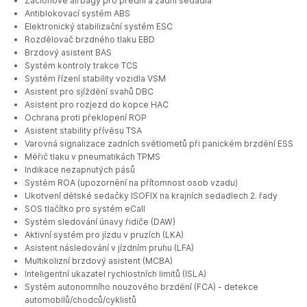
Záclonové airbagy pro přední a zadní sedadla
Antiblokovací systém ABS
Elektronický stabilizační systém ESC
Rozdělovač brzdného tlaku EBD
Brzdový asistent BAS
Systém kontroly trakce TCS
Systém řízení stability vozidla VSM
Asistent pro sjíždění svahů DBC
Asistent pro rozjezd do kopce HAC
Ochrana proti překlopení ROP
Asistent stability přívěsu TSA
Varovná signalizace zadních světlometů při panickém brzdění ESS
Měřič tlaku v pneumatikách TPMS
Indikace nezapnutých pásů
Systém ROA (upozornění na přítomnost osob vzadu)
Ukotvení dětské sedačky ISOFIX na krajních sedadlech 2. řady
SOS tlačítko pro systém eCall
Systém sledování únavy řidiče (DAW)
Aktivní systém pro jízdu v pruzích (LKA)
Asistent následování v jízdním pruhu (LFA)
Multikolizní brzdový asistent (MCBA)
Inteligentní ukazatel rychlostních limitů (ISLA)
Systém autonomního nouzového brzdění (FCA) - detekce
automobilů/chodců/cyklistů