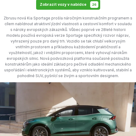
Zobrazit vozy v nabídce
26
Zbrusu nová Kia Sportage prošla náročným konstrukčním programem s
cílem nabídnout atraktivní jízdní vlastnosti a cestovní komfort v souladu
s nároky evropských zákazníků. Vůbec poprvé ve 28leté historii
modelu používá evropská verze Sportage specifický rozvor náprav,
vyhrazený pouze pro daný trh. Vozidlo se tak chlubí velkorysým
vnitřním prostorem a příkladnou každodenní praktičností a
využitelností, jakož i vnějšími proporcemi, které vyhovují nárokům
evropských silnic. Nová podvozková platforma současně posloužila
konstruktérům jako ideální základ pro pečlivé odladění mechanického
uspořádání i elektronických systémů, aby vzniklo kultivované, stabilní a
pohodlné SUV, pyšnící se živým a sportovním designem.