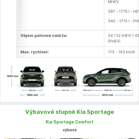
MHEV
587 - 1776 l - HE
540 - 1715 l - P
Objem palivové nádrže:
54 / 52 (HEV) / 4
(PHEV)
Max. rychlost:
175 - 193 km/h
Výbavové stupně Kia Sportage
Kia Sportage Comfort
výbava