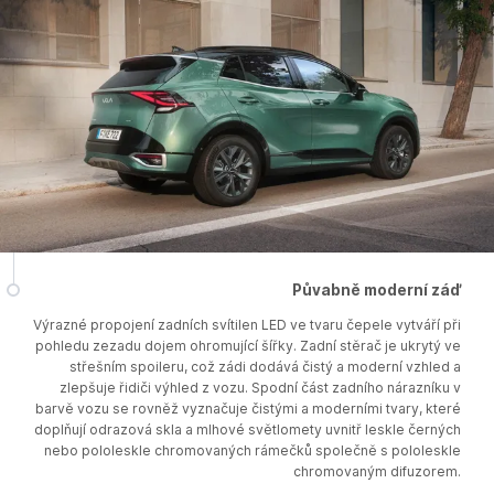
Půvabně moderní záď
Výrazné propojení zadních svítilen LED ve tvaru čepele vytváří při
pohledu zezadu dojem ohromující šířky. Zadní stěrač je ukrytý ve
střešním spoileru, což zádi dodává čistý a moderní vzhled a
zlepšuje řidiči výhled z vozu. Spodní část zadního nárazníku v
barvě vozu se rovněž vyznačuje čistými a moderními tvary, které
doplňují odrazová skla a mlhové světlomety uvnitř leskle černých
nebo pololeskle chromovaných rámečků společně s pololeskle
chromovaným difuzorem.