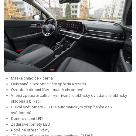
Maska chladiče - černá
Ochranné a ozdobné lišty vpředu a vzadu
Ozdobné okenní lišty - matně chromové
Vnější zpětná zrcátka - vyhřívaná, elektricky ovládaná, elektricky
sklopná s blikači
Hlavní světlomety - LED s automatickým přepínáním dálk.
světlometů
Denní svícení LED
Zadní světlomety LED
Podélné střešní ližiny
17" hliníkové disky kol s pneumatikami 215/65