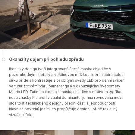
Okamžitý dojem při pohledu zpředu
Ikonický design tvoří integrovaná černá maska chladiče s
pozoruhodnými detaily a voštinovou mřížkou, která zabírá celou
šířku přídě a kontrastuje s osobitými světly LED pro denní svícení
ve futuristickém tvaru bumerangu a s okouzlujícími světlomety
Matrix LED. Zatímco ikonická maska chladiče s motivem tygřího
nosu značky Kia tvoří vizuální dominantu, jemná rovnováha mezi
složitostí technického designu přední části a jednoduchostí
hlavních povrchů je tím, co propůjčuje designu přídě tak silný
vizuální efekt.