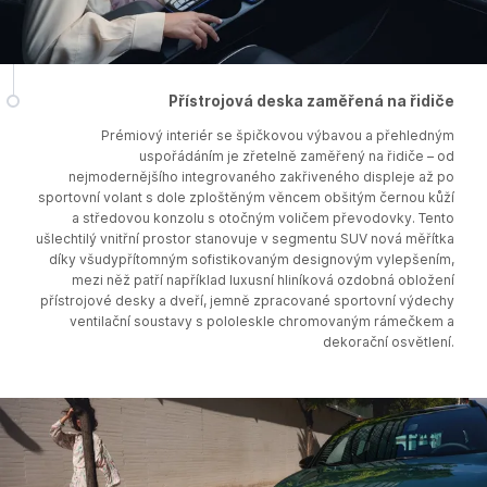
Přístrojová deska zaměřená na řidiče
Prémiový interiér se špičkovou výbavou a přehledným
uspořádáním je zřetelně zaměřený na řidiče – od
nejmodernějšího integrovaného zakřiveného displeje až po
sportovní volant s dole zploštěným věncem obšitým černou kůží
a středovou konzolu s otočným voličem převodovky. Tento
ušlechtilý vnitřní prostor stanovuje v segmentu SUV nová měřítka
díky všudypřítomným sofistikovaným designovým vylepšením,
mezi něž patří například luxusní hliníková ozdobná obložení
přístrojové desky a dveří, jemně zpracované sportovní výdechy
ventilační soustavy s pololeskle chromovaným rámečkem a
dekorační osvětlení.