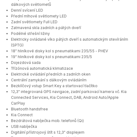
dálkových světlometů
Denní svícení LED
Přední mlhové světlomety LED
Zadní světlomety Full LED
Zatmavená skla zadních a pátých dveří
Podélné střešní ližiny
Elektricky ovládané víko pátých dveří s automatickým otevíráním
(SPTG)
18" hliníkové disky kol s pneumatikami 235/55 - PHEV
19" hliníkové disky kol s pneumatikami 235/5
Dojezdová sada
Třízónová automatická klimatizace
Elektrické ovládání předních a zadních oken
Centrální zamykání s dálkovým ovládáním
Bezklíčový vstup Smart Key a startovací tlačítko
12,3" integrovaná GPS navigace, zadní parkovací kamera vč. Kia
Connected Services, Kia Connect, DAB, Android Auto/Apple
CarPlay
Bluetooth handsfree
Kia Connect
Bezdrátová nabíječka mob. telefonů (Qi)
USB nabíječka
Digitální přístrojový štít s 12,3" displejem