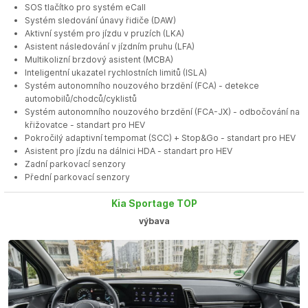
SOS tlačítko pro systém eCall
Systém sledování únavy řidiče (DAW)
Aktivní systém pro jízdu v pruzích (LKA)
Asistent následování v jízdním pruhu (LFA)
Multikolizní brzdový asistent (MCBA)
Inteligentní ukazatel rychlostních limitů (ISLA)
Systém autonomního nouzového brzdění (FCA) - detekce
automobilů/chodců/cyklistů
Systém autonomního nouzového brzdění (FCA-JX) - odbočování na
křižovatce - standart pro HEV
Pokročilý adaptivní tempomat (SCC) + Stop&Go - standart pro HEV
Asistent pro jízdu na dálnici HDA - standart pro HEV
Zadní parkovací senzory
Přední parkovací senzory
Kia Sportage TOP
výbava