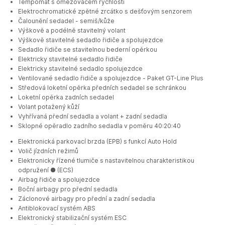
Tempomat s omezovačem rychlosti
Elektrochromatické zpětné zrcátko s dešťovým senzorem
Čalounění sedadel - semiš/kůže
Výškově a podélně stavitelný volant
Výškově stavitelné sedadlo řidiče a spolujezdce
Sedadlo řidiče se stavitelnou bederní opěrkou
Elektricky stavitelné sedadlo řidiče
Elektricky stavitelné sedadlo spolujezdce
Ventilované sedadlo řidiče a spolujezdce - Paket GT-Line Plus
Středová loketní opěrka předních sedadel se schránkou
Loketní opěrka zadních sedadel
Volant potažený kůží
Vyhřívaná přední sedadla a volant + zadní sedadla
Sklopné opěradlo zadního sedadla v poměru 40:20:40
Elektronická parkovací brzda (EPB) s funkcí Auto Hold
Volič jízdních režimů
Elektronicky řízené tlumiče s nastavitelnou charakteristikou
odpružení ● (ECS)
Airbag řidiče a spolujezdce
Boční airbagy pro přední sedadla
Záclonové airbagy pro přední a zadní sedadla
Antiblokovací systém ABS
Elektronický stabilizační systém ESC