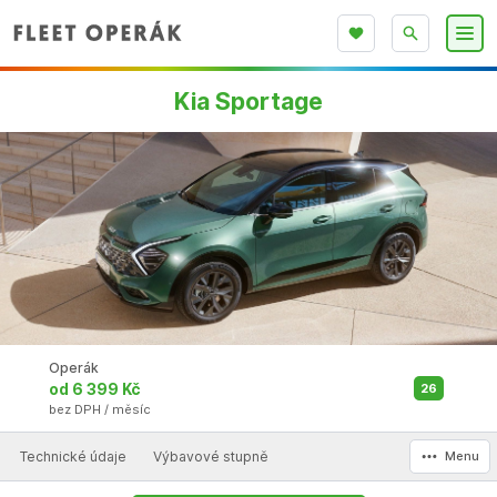
Kia Sportage
Operák
od 6 399 Kč
26
bez DPH / měsíc
Technické údaje
Výbavové stupně
Menu