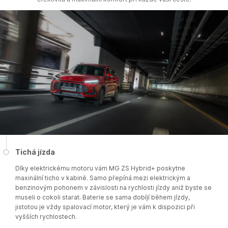
Tichá jízda
Díky elektrickému motoru vám MG ZS Hybrid+ poskytne
maxinální ticho v kabině. Samo přepíná mezi elektrickým a
benzinovým pohonem v závislosti na rychlosti jízdy aniž byste se
museli o cokoli starat. Baterie se sama dobíjí během jízdy,
jistotou je vždy spalovací motor, který je vám k dispozici při
vyšších rychlostech.