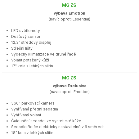
MG ZS
výbava Emotion
(navíc oproti Essential)
LED světlomety
Dešťový senzor
12,3" středový displej
Střešní lišty
Výdechy klimatizace ve druhé řadě
Volant potažený kůží
17" kola z lehkých slitin
MG ZS
výbava Exclusive
(navíc oproti Emotion)
360° parkovací kamera
Vyhřívaná přední sedadla
Vyhřívaný volant
Čalounění sedadel ze syntetické kůže
Sedadlo řidiče elektricky nastavitelné v 6 směrech
18" kola z lehkých slitin