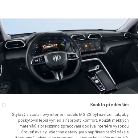
Kvalita především
Stylový a zcela nový interiér modelu MG ZS byl navržen tak, aby
poskytoval lepší výhled a naprostý komfort. Použití měkkých
materiálů a precizního zpracování dodává interiéru vysokou
úroveň kvality. Všechny detaily, jako například řadící páka a
tříramenný volant, jsou vyrobeny z vysoce kvalitních materiálů.