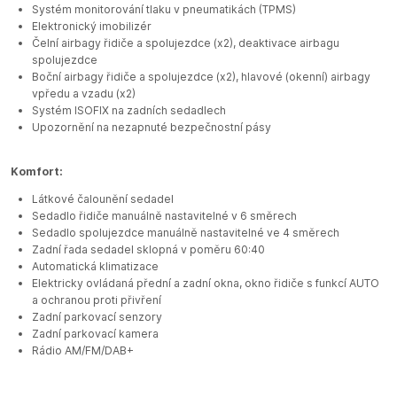
Systém monitorování tlaku v pneumatikách (TPMS)
Elektronický imobilizér
Čelní airbagy řidiče a spolujezdce (x2), deaktivace airbagu
spolujezdce
Boční airbagy řidiče a spolujezdce (x2), hlavové (okenní) airbagy
vpředu a vzadu (x2)
Systém ISOFIX na zadních sedadlech
Upozornění na nezapnuté bezpečnostní pásy
Komfort:
Látkové čalounění sedadel
Sedadlo řidiče manuálně nastavitelné v 6 směrech
Sedadlo spolujezdce manuálně nastavitelné ve 4 směrech
Zadní řada sedadel sklopná v poměru 60:40
Automatická klimatizace
Elektricky ovládaná přední a zadní okna, okno řidiče s funkcí AUTO
a ochranou proti přivření
Zadní parkovací senzory
Zadní parkovací kamera
Rádio AM/FM/DAB+