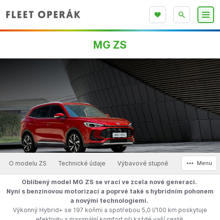
MG ZS
O modelu ZS
Technické údaje
Výbavové stupně
Menu
Oblíbený model MG ZS se vrací ve zcela nové generaci.
Nyní s benzinovou motorizací a poprvé také s hybridním pohonem
a novými technologiemi.
Výkonný Hybrid+ se 197 koňmi a spotřebou 5,0 l/100 km poskytuje
efektivitu a maximální komfort při každé vaší cestě.