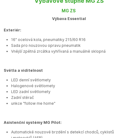
Výbavové stupně MG ZS
MG ZS
Výbava Essential
Exteriér:
16" ocelová kola, pneumatiky 215/60 R16
Sada pro nouzovou opravu pneumatik
Vnější zpětná zrcátka vyhřívaná a manuálně sklopná
Světla a viditelnost
LED denní světlomety
Halogenové světlomety
LED zadní světlomety
Zadní stěrač
unkce "follow me home"
Asistenční systémy MG Pilot:
Automatické nouzové brzdění s detekcí chodců, cyklistů
i motocyklů (AEB)