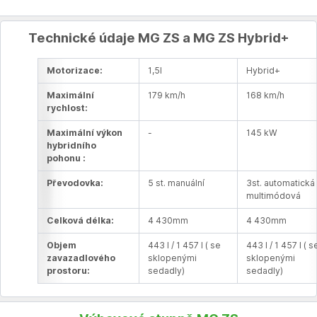
Technické údaje MG ZS a MG ZS Hybrid+
Motorizace:
1,5l
Hybrid+
Maximální
179 km/h
168 km/h
rychlost:
Maximální výkon
-
145 kW
hybridního
pohonu :
Převodovka:
5 st. manuální
3st. automatická
multimódová
Celková délka:
4 430mm
4 430mm
Objem
443 l / 1 457 l ( se
443 l / 1 457 l ( s
zavazadlového
sklopenými
sklopenými
prostoru:
sedadly)
sedadly)