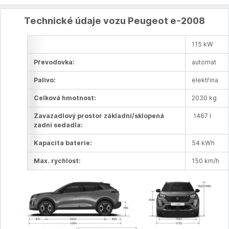
Technické údaje vozu Peugeot e-2008
115 kW
Převodovka:
automat
Palivo:
elektřina
Celková hmotnost:
2030 kg
Zavazadlový prostor základní/sklopená
1467 l
zadní sedadla:
Kapacita baterie:
54 kWh
Max. rychlost:
150 km/h