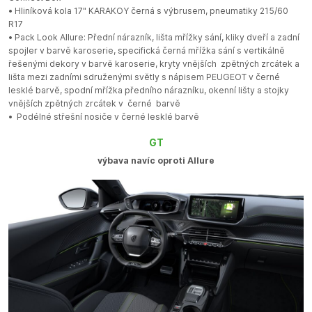
• Hliníková kola 17" KARAKOY černá s výbrusem, pneumatiky 215/60
R17
• Pack Look Allure: Přední nárazník, lišta mřížky sání, kliky dveří a zadní
spojler v barvě karoserie, specifická černá mřížka sání s vertikálně
řešenými dekory v barvě karoserie, kryty vnějších zpětných zrcátek a
lišta mezi zadními sdruženými světly s nápisem PEUGEOT v černé
lesklé barvě, spodní mřížka předního nárazníku, okenní lišty a stojky
vnějších zpětných zrcátek v černé barvě
• Podélné střešní nosiče v černé lesklé barvě
GT
výbava navíc oproti Allure