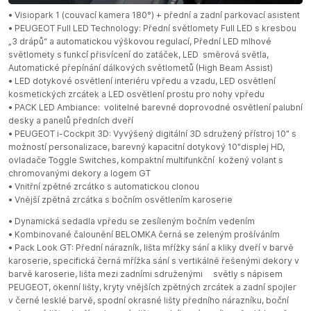
• Visiopark 1 (couvací kamera 180°) + přední a zadní parkovací asistent
• PEUGEOT Full LED Technology: Přední světlomety Full LED s kresbou
„3 drápů“ a automatickou výškovou regulací, Přední LED mlhové
světlomety s funkcí přisvícení do zatáček, LED směrová světla,
Automatické přepínání dálkových světlometů (High Beam Assist)
• LED dotykové osvětlení interiéru vpředu a vzadu, LED osvětlení
kosmetických zrcátek a LED osvětlení prostu pro nohy vpředu
• PACK LED Ambiance: volitelné barevné doprovodné osvětlení palubní
desky a panelů předních dveří
• PEUGEOT i-Cockpit 3D: Vyvýšený digitální 3D sdružený přístroj 10" s
možností personalizace, barevný kapacitní dotykový 10"displej HD,
ovladače Toggle Switches, kompaktní multifunkční kožený volant s
chromovanými dekory a logem GT
• Vnitřní zpětné zrcátko s automatickou clonou
• Vnější zpětná zrcátka s bočním osvětlením karoserie
• Dynamická sedadla vpředu se zesíleným bočním vedením
• Kombinované čalounění BELOMKA černá se zeleným prošíváním
• Pack Look GT: Přední nárazník, lišta mřížky sání a kliky dveří v barvě
karoserie, specifická černá mřížka sání s vertikálně řešenými dekory v
barvě karoserie, lišta mezi zadními sdruženými světly s nápisem
PEUGEOT, okenní lišty, kryty vnějších zpětných zrcátek a zadní spojler
v černé lesklé barvě, spodní okrasné lišty předního nárazníku, boční