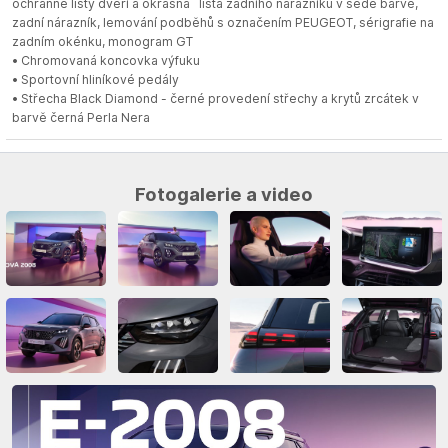
ochranné lišty dveří a okrasná lišta zadního nárazníku v šedé barvě,
zadní nárazník, lemování podběhů s označením PEUGEOT, sérigrafie na
zadním okénku, monogram GT
• Chromovaná koncovka výfuku
• Sportovní hliníkové pedály
• Střecha Black Diamond - černé provedení střechy a krytů zrcátek v
barvě černá Perla Nera
Fotogalerie a video