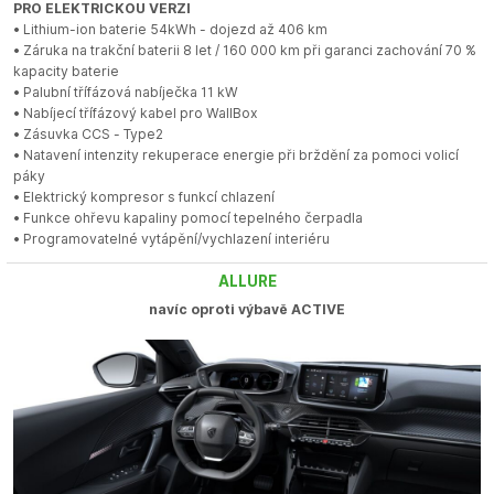
PRO ELEKTRICKOU VERZI
• Lithium-ion baterie 54kWh - dojezd až 406 km
• Záruka na trakční baterii 8 let / 160 000 km při garanci zachování 70 %
kapacity baterie
• Palubní třífázová nabíječka 11 kW
• Nabíjecí třífázový kabel pro WallBox
• Zásuvka CCS - Type2
• Natavení intenzity rekuperace energie při brždění za pomoci volicí
páky
• Elektrický kompresor s funkcí chlazení
• Funkce ohřevu kapaliny pomocí tepelného čerpadla
• Programovatelné vytápění/vychlazení interiéru
ALLURE
navíc oproti výbavě ACTIVE