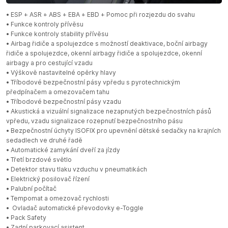
• ESP + ASR + ABS + EBA + EBD + Pomoc při rozjezdu do svahu
• Funkce kontroly přívěsu
• Funkce kontroly stability přívěsu
• Airbag řidiče a spolujezdce s možností deaktivace, boční airbagy
řidiče a spolujezdce, okenní airbagy řidiče a spolujezdce, okenní
airbagy a pro cestující vzadu
• Výškově nastavitelné opěrky hlavy
• Tříbodové bezpečnostní pásy vpředu s pyrotechnickým
předpínačem a omezovačem tahu
• Tříbodové bezpečnostní pásy vzadu
• Akustická a vizuální signalizace nezapnutých bezpečnostních pásů
vpředu, vzadu signalizace rozepnutí bezpečnostního pásu
• Bezpečnostní úchyty ISOFIX pro upevnění dětské sedačky na krajních
sedadlech ve druhé řadě
• Automatické zamykání dveří za jízdy
• Třetí brzdové světlo
• Detektor stavu tlaku vzduchu v pneumatikách
• Elektrický posilovač řízení
• Palubní počítač
• Tempomat a omezovač rychlosti
• Ovladač automatické převodovky e-Toggle
• Pack Safety
• Zadní parkovací asistent