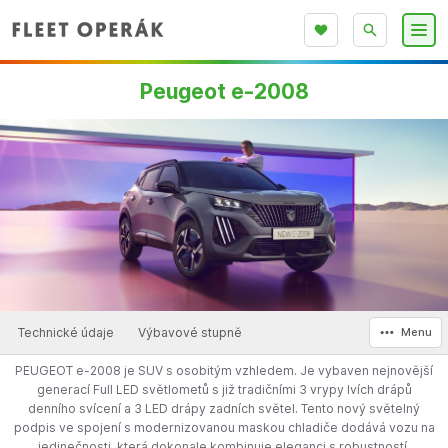
Peugeot e-2008
Technické údaje
Výbavové stupně
Menu
PEUGEOT e-2008 je SUV s osobitým vzhledem. Je vybaven nejnovější
generací Full LED světlometů s již tradičními 3 vrypy lvích drápů
denního svícení a 3 LED drápy zadních světel. Tento nový světelný
podpis ve spojení s modernizovanou maskou chladiče dodává vozu na
jedinečnosti, která dokonale kombinuje eleganci s robustností.