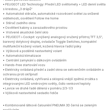
• PEUGEOT LED Technology: Přední LED světlomety + LED denní světla
s kresbou ,,3 drápů"
• Automatické stěrače, automatické rozsvěcení světel za snížené
viditelnosti, osvětlení Follow me home
• Stěrač zadního okna
• Osvětlení kabiny a zavazadlového prostou
• Vrstvené akustické čelní sklo
• PEUGEOT i-Cockpit: vyvýšený analogový sružený přístroj TFT 3,5",
barevný dotykový displej, ovladače Toggle Switches, kompaktní
multifunkční kožený volant, kožená hlavice řadící páky
• Výškově a podélně nastavitelný volant
• Automatická klimatizace
• Centrální zamykání s dálkovým ovládáním
• Hands-free startování vozu
• Elektricky ovládaná přední a zadní okna se sekvenčním ovládáním a
ochranou proti skřípnutí
• Elektricky ovládaná, vyhřívaná a sklopná vnější zpětná zrcátka s
integrovanými LED směrovými světly, čidlo venkovní teploty
• Lavice ve druhé řadě dělená v poměru 2/3-1/3
• Výškově nastavitelné sedadlo řidiče
• Kombinované látkové čalounění PNEUMA 3D černá se zeleným
prošíváním