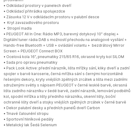
• Odkládací prostory v panelech dveří
• Odkládací přihrádka spolujezdce
• Zásuvka 12 V v odkládacím prostoru v palubní desce
• Kryt zavazadlového prostoru
• Stropní madla
• PEUGEOT All In One: Rádio MP3, barevný dotykový 10" displej +
Digitální tuner rádia DAB s možností přechodu na analogové vysílání +
Hands-free Bluetooth + USB + ovládání volantu + bezdrátový Mirror
Screen + PEUGEOT Connect BOX
• Ocelová kola 16", pneumatiky 215/65 R16, okrasné kryty kol SILOM
• Sada pro opravu pneumatiky
• Pack Look Active: přední nárazník, lišta mřížky sání, kliky dveří a zadní
spojler v barvě karoserie, černá mřížka sání s černými horizontálně
řešenými dekory, kryty vnějších zpětných zrcátek a lišta mezi zadními
sdruženými světly s nápisem PEUGEOT v černé lesklé barvě, okrasná
lišta zadního nárazníku v šedé barvě, zadní nárazník, lemování podběhů
kol, spodní mřížka a lišty předního nárazníku, okenní lišty, boční
ochranné lišty dveří a stojky vnějších zpětných zrcátek v černé barvě
• Dekor palubní desky a předních panelů dveří Carbon
• Tmavé čalounění stropu
• Sportovní hliníkové pedály
• Metalický lak Šedá Selenium