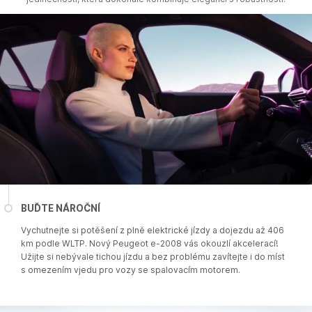
BUĎTE NÁROČNÍ
Vychutnejte si potěšení z plně elektrické jízdy a dojezdu až 406
km podle WLTP. Nový Peugeot e-2008 vás okouzlí akcelerací!
Užijte si nebývale tichou jízdu a bez problému zavítejte i do míst
s omezením vjedu pro vozy se spalovacím motorem.