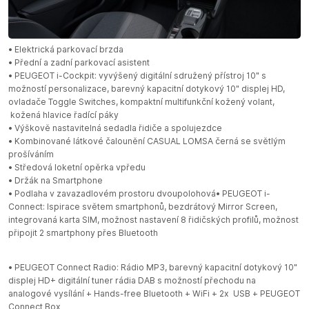
• Elektrická parkovací brzda
• Přední a zadní parkovací asistent
• PEUGEOT i-Cockpit: vyvýšený digitální sdružený přístroj 10" s
možností personalizace, barevný kapacitní dotykový 10" displej HD,
ovladače Toggle Switches, kompaktní multifunkční kožený volant,
kožená hlavice řadící páky
• Výškově nastavitelná sedadla řidiče a spolujezdce
• Kombinované látkové čalounění CASUAL LOMSA černá se světlým
prošíváním
• Středová loketní opěrka vpředu
• Držák na Smartphone
• Podlaha v zavazadlovém prostoru dvoupolohová• PEUGEOT i-
Connect: Ispirace světem smartphonů, bezdrátový Mirror Screen,
integrovaná karta SIM, možnost nastavení 8 řidičských profilů, možnost
připojit 2 smartphony přes Bluetooth
• PEUGEOT Connect Radio: Rádio MP3, barevný kapacitní dotykový 10"
displej HD+ digitální tuner rádia DAB s možností přechodu na
analogové vysílání + Hands-free Bluetooth + WiFi + 2x USB + PEUGEOT
Connect Box