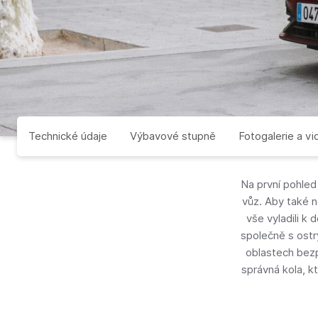
Technické údaje
Výbavové stupně
Fotogalerie a vi
Na první pohled
vůz. Aby také ne
vše vyladili k 
společně s ostr
oblastech bezp
správná kola, k