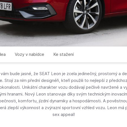
dea
Vozy v nabídce
Ke stažení
 vám bude jasné, že SEAT Leon je zcela jedinečný, prostorný a de
. Stojí za ním přední designéři, kteří použili to nejlepší z předch
dokonalosti. Unikátní charakter vozu dodávají pečlivě navržené a v
ými hranami. Nový Leon stanovuje díky svým technickým inovací
ečnosti, komfortu, jízdní dynamiky a hospodárnosti. A pověstnou
terá zlepší výkonnost a zvýrazní sportovní vzhled vozu. Leon má
sex appeal!