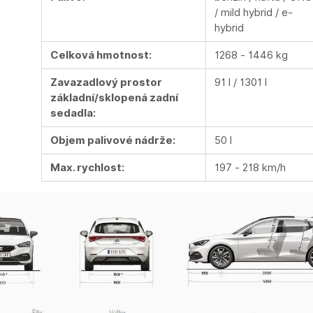
/ mild hybrid / e-
hybrid
Celková hmotnost:
1268 - 1446 kg
Zavazadlový prostor
91 l / 1301 l
základní/sklopená zadní
sedadla:
Objem palivové nádrže:
50 l
Max. rychlost:
197 - 218 km/h