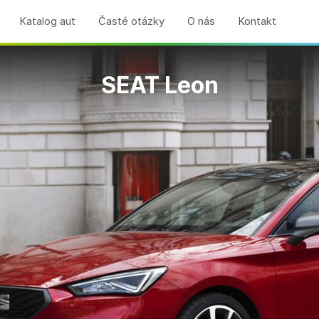
Katalog aut
Časté otázky
O nás
Kontakt
SEAT Leon