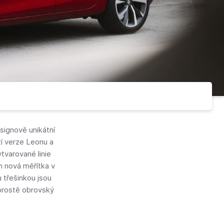
signově unikátní
ozí verze Leonu a
ytvarované linie
m nová měřítka v
 třešinkou jsou
 prostě obrovský