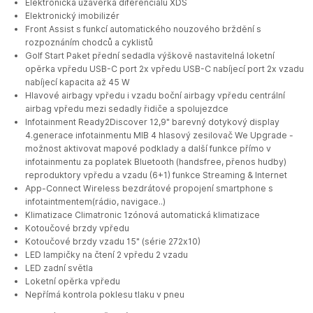
Elektronická uzávěrka diferenciálu XDS
Elektronický imobilizér
Front Assist s funkcí automatického nouzového brždění s
rozpoznáním chodců a cyklistů
Golf Start Paket přední sedadla výškově nastavitelná loketní
opěrka vpředu USB-C port 2x vpředu USB-C nabíjecí port 2x vzadu
nabíjecí kapacita až 45 W
Hlavové airbagy vpředu i vzadu boční airbagy vpředu centrální
airbag vpředu mezi sedadly řidiče a spolujezdce
Infotainment Ready2Discover 12,9" barevný dotykový display
4.generace infotainmentu MIB 4 hlasový zesilovač We Upgrade -
možnost aktivovat mapové podklady a další funkce přímo v
infotainmentu za poplatek Bluetooth (handsfree, přenos hudby)
reproduktory vpředu a vzadu (6+1) funkce Streaming & Internet
App-Connect Wireless bezdrátové propojení smartphone s
infotaintmentem(rádio, navigace..)
Klimatizace Climatronic 1zónová automatická klimatizace
Kotoučové brzdy vpředu
Kotoučové brzdy vzadu 15" (série 272x10)
LED lampičky na čtení 2 vpředu 2 vzadu
LED zadní světla
Loketní opěrka vpředu
Nepřímá kontrola poklesu tlaku v pneu