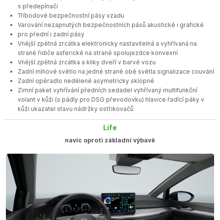
s předepínači
Tříbodové bezpečnostní pásy vzadu
Varování nezapnutých bezpečnostních pásů akustické i grafické
pro přední i zadní pásy
Vnější zpětná zrcátka elektronicky nastavitelná a vyhřívaná na
straně řidiče asferické na straně spolujezdce konvexní
Vnější zpětná zrcátka a kliky dveří v barvě vozu
Zadní mlhové světlo na jedné straně obě světla signalizace couvání
Zadní opěradlo nedělené asymetricky sklopné
Zimní paket vyhřívání předních sedadel vyhřívaný multifunkční
volant v kůži (s pádly pro DSG převodovku) hlavice řadící páky v
kůži ukazatel stavu nádržky ostřikovačů
Life
navíc oproti základní výbavě