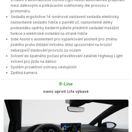
mezi dálkovými a potkávacími světlomety dle provozu v
protisměru
Sedadla ergoActive 14-směrové nastavení sedadla elektricky
nastavitelné sedadlo řidiče s pamětí vč. nastavitelné délky
podsedáku opěrky bederní páteře předních sedadel masážní
funkce a elektrické ovládání na straně řidiče
Side Assist s asistentem pro vyparkování asistent pro změnu
jízdního pruhu (hlídání mrtvého úhlu) upozornění na hrozící
nebezpečí sledování provozu za vozem
Svícení do špatného počasí přisvětlování zatáček Highway Light
svícení pro jízdu na dálnici
Systém proaktivní ochrany cestujících
Zpětná kamera
R-Line
navíc oproti Life výbavě