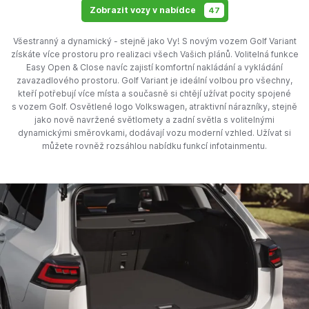
Zobrazit vozy v nabídce
47
Všestranný a dynamický - stejně jako Vy! S novým vozem Golf Variant
získáte více prostoru pro realizaci všech Vašich plánů. Volitelná funkce
Easy Open & Close navíc zajistí komfortní nakládání a vykládání
zavazadlového prostoru. Golf Variant je ideální volbou pro všechny,
kteří potřebují více místa a současně si chtějí užívat pocity spojené
s vozem Golf. Osvětlené logo Volkswagen, atraktivní nárazníky, stejně
jako nově navržené světlomety a zadní světla s volitelnými
dynamickými směrovkami, dodávají vozu moderní vzhled. Užívat si
můžete rovněž rozsáhlou nabídku funkcí infotainmentu.