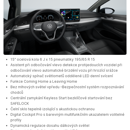
15" ocelová kola 6 J x 15 pneumatiky 195/65 R 15
Asistent při odbočování vlevo detekce protijedoucích vozidel při
odbočování vlevo automatické brzdění vozu při hrozící srážce
Automatický spínač světlometů oddělené LED denní svícení
Funkce Coming Home a Leaving Home
Bez mlhových světel vpředu –Bezpečnostní systém rozpoznávání
chodců
Centrální zamykání Keyless Start bezklíčové startování bez
SAFELOCK
Čelní sklo tepelně izolující s akustickou ochranou
Digital Cockpit Pro s barevným multifunkčním ukazatelem volitelné
profily
Dynamická regulace dosahu dálkových světel