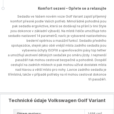
Komfort sezení – Opřete se a relaxujte
Sedadla ve Vašem novém voze Golf Variant zajistí příjemný
komfort přesně podle Vašich potřeb. Mimořádně pohodlná jsou
pak sedadla ergoActive, která se dodávají na přání (v linii Style
jsou dokonce v základní výbavě). Na místě řidiče umožňuje toto
sedadlo nastavení 14 parametrů; navíc je vybavené nastavitelnou
bederní opěrkou a masážní funkcí. Sedadlo předního
spolujezdce, stejně jako obě vnější místa zadního sedadla jsou
vybavena úchyty ISOFIX a upevňovacími pásy top tether
a umožňují ukotvení dětských sedaček po směru jízdy. I nejmenší
pasažéři tak mohou cestovat bezpečně a pohodlně. Dospělí
cestující na zadních místech si pak mohou užívat dostatek místa
nad hlavou a větší místo pro nohy. Lavice zadního sedadla je
třímístná, takže v případě potřeby na ní mohou cestovat dokonce
tři pasažéři.
Technické údaje Volkswagen Golf Variant
Objem motoru:
1498 cm³