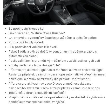
Bezpečnostní šrouby kol
Dekor interiéru "Nature Cross Brushed"
Chromové provedení ovládacích prvků rádia a spínače světel
Kotoučové brzdy vpředu
LED podsvícení vnějších klik dveří
Paket Světla a výhled dešťový senzor vnitřní zpětné zrcátko s
automatickou clonou
Posilovač řízení s proměnlivým účinkem v závislosti na rychlosti
Potahy sedadel v látce design "Life"
Příprava pro aktivaci Light Assist možnost aktivace asistentu Light
Assist za příplatek v rámci in-car shopu automatické přepínání mezi
dálkovými a potkávacími světly dle provozu v protisměru
Příprava pro aktivaci navigace Discover možnost aktivace
navigačního systému Discover za příplatek v rámci in-car shopu
Telefonní rozhraní s indukčním nabíjením
Vnější zpětná zrcátka el. sklopná elektricky nastavitelná vyhřívaná s
pamětí automatické naklonění vnějšího