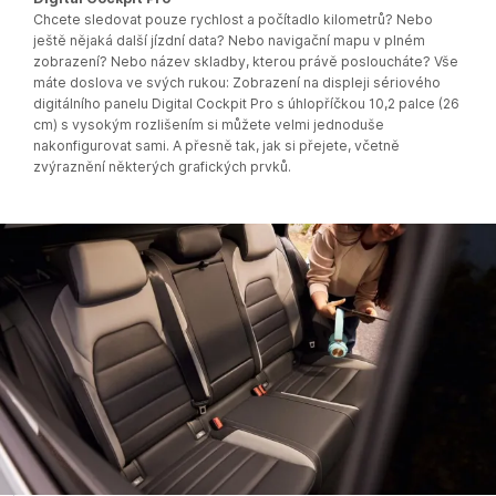
Chcete sledovat pouze rychlost a počítadlo kilometrů? Nebo
ještě nějaká další jízdní data? Nebo navigační mapu v plném
zobrazení? Nebo název skladby, kterou právě posloucháte? Vše
máte doslova ve svých rukou: Zobrazení na displeji sériového
digitálního panelu Digital Cockpit Pro s úhlopříčkou 10,2 palce (26
cm) s vysokým rozlišením si můžete velmi jednoduše
nakonfigurovat sami. A přesně tak, jak si přejete, včetně
zvýraznění některých grafických prvků.