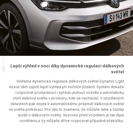
Lepší výhled v noci díky dynamické regulaci dálkových
světel
Volitelná dynamická regulace dálkových světel Dynamic Light
Assist Vám zajistí lepší výhled při nočních jízdách. Systém dokáže
rozpoznat protijedoucí i vpředu jedoucí vozidla a automaticky
cloní dálková světla v prostoru, kde se nacházejí. V obydlených
oblastech pak dojde k automatickému přepnutí dálkových světel
na světla potkávací. Pro Vás to znamená, že můžete déle a častěji
jezdit s dálkovými světly. Vozovka před vozidlem je tak lépe
osvětlena a Vy můžete dříve rozpoznat případné překážky.