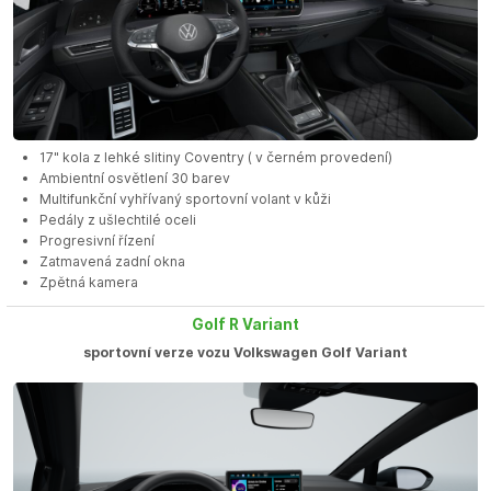
17" kola z lehké slitiny Coventry ( v černém provedení)
Ambientní osvětlení 30 barev
Multifunkční vyhřívaný sportovní volant v kůži
Pedály z ušlechtilé oceli
Progresivní řízení
Zatmavená zadní okna
Zpětná kamera
Golf R Variant
sportovní verze vozu Volkswagen Golf Variant