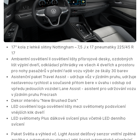
17" kola z lehké slitiny Nottingham – 7,5 J x 17 pneumatiky 225/45 R
17
Ambientní osvětlení II osvětlení lišty přísrojové desky, ozdobných
lišt výplní dveří, odkládací přihrádky ve všech 4 dveřích a prostoru
pro nohy pasažérů v přední řadě vozu výběr ze škály 30 barev
Asistenční paket Travel Assist - udržuje vůz v jízdním pruhu, udržuje
nastavenou rychlost a současně přitom bere v úvahu i odstup od
vpředu jedoucích vozidel Lane Assist - asistent pro udržování vozu
v jízdním pruhu Precrash
Dekor interiéru "New Brushed Dark"
LED osvětlení loga osvětlení lišty mezi světlomety podsvícení
vnějších klik dveří
LED světlomety Plus dálkové svícení plus včetně LED denního
svícení
Paket Světla a výhled vč. Light Assist dešťový senzor vnitřní zpětné
zrcátko s automatickou clonou Light Assist automatické přepínání