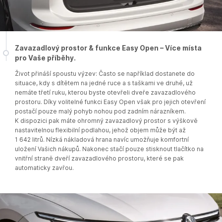
Zavazadlový prostor & funkce Easy Open – Více místa
pro Vaše příběhy.
Život přináší spoustu výzev: Často se například dostanete do
situace, kdy s dítětem na jedné ruce a s taškami ve druhé, už
nemáte třetí ruku, kterou byste otevřeli dveře zavazadlového
prostoru. Díky volitelné funkci Easy Open však pro jejich otevření
postačí pouze malý pohyb nohou pod zadním nárazníkem.
K dispozici pak máte ohromný zavazadlový prostor s výškově
nastavitelnou flexibilní podlahou, jehož objem může být až
1 642 litrů. Nízká nákladová hrana navíc umožňuje komfortní
uložení Vašich nákupů. Nakonec stačí pouze stisknout tlačítko na
vnitřní straně dveří zavazadlového prostoru, které se pak
automaticky zavřou.