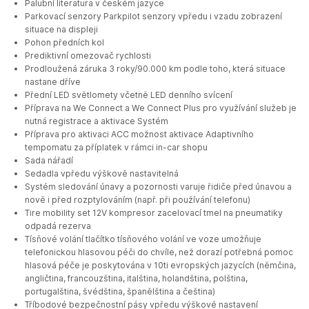
Palubní literatura v českém jazyce
Parkovací senzory Parkpilot senzory vpředu i vzadu zobrazení
situace na displeji
Pohon předních kol
Prediktivní omezovač rychlosti
Prodloužená záruka 3 roky/90.000 km podle toho, která situace
nastane dříve
Přední LED světlomety včetně LED denního svícení
Příprava na We Connect a We Connect Plus pro využívání služeb je
nutná registrace a aktivace Systém
Příprava pro aktivaci ACC možnost aktivace Adaptivního
tempomatu za příplatek v rámci in-car shopu
Sada nářadí
Sedadla vpředu výškově nastavitelná
Systém sledování únavy a pozornosti varuje řidiče před únavou a
nově i před rozptylováním (např. při používání telefonu)
Tire mobility set 12V kompresor zacelovací tmel na pneumatiky
odpadá rezerva
Tísňové volání tlačítko tísňového volání ve voze umožňuje
telefonickou hlasovou péči do chvíle, než dorazí potřebná pomoc
hlasová péče je poskytována v 10ti evropských jazycích (němčina,
angličtina, francouzština, italština, holandština, polština,
portugalština, švédština, španělština a čeština)
Tříbodové bezpečnostní pásy vpředu výškové nastavení