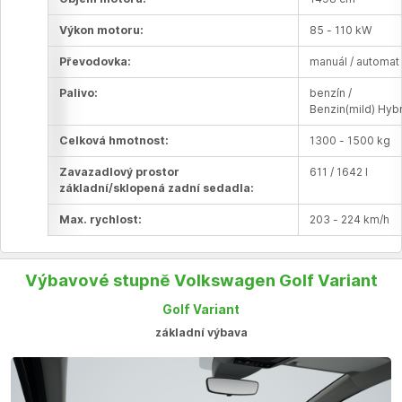
Výkon motoru:
85 - 110 kW
Převodovka:
manuál / automat
Palivo:
benzín /
Benzin(mild) Hyb
Celková hmotnost:
1300 - 1500 kg
Zavazadlový prostor
611 / 1642 l
základní/sklopená zadní sedadla:
Max. rychlost:
203 - 224 km/h
Výbavové stupně Volkswagen Golf Variant
Golf Variant
základní výbava