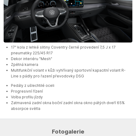
17" kola z lehké slitiny Coventry černé provedení 7,5 J x 17
pneumatiky 225/45 R17
Dekor interiéru "Mesh"
Zpětná kamera
Multifunkční volant v kůži vyhřívaný sportovní kapacitní volant R-
Line s pádly pro řazení převodovky DSG
Pedály z ušlechtilé oceli
Progresivní řízení
Volba profilu jízdy
Zatmavená zadní okna boční zadní okna okno pátých dveří 65%
absorpce světla
Fotogalerie