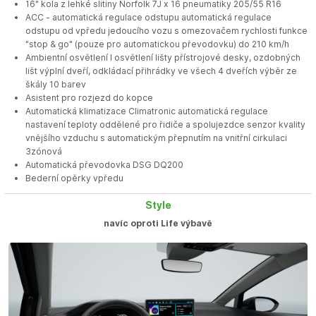
16" kola z lehké slitiny Norfolk 7J x 16 pneumatiky 205/55 R16
ACC - automatická regulace odstupu automatická regulace
odstupu od vpředu jedoucího vozu s omezovačem rychlosti funkce
"stop & go" (pouze pro automatickou převodovku) do 210 km/h
Ambientní osvětlení I osvětlení lišty přístrojové desky, ozdobných
lišt výplní dveří, odkládací přihrádky ve všech 4 dveřích výběr ze
škály 10 barev
Asistent pro rozjezd do kopce
Automatická klimatizace Climatronic automatická regulace
nastavení teploty oddělené pro řidiče a spolujezdce senzor kvality
vnějšího vzduchu s automatickým přepnutím na vnitřní cirkulaci
3zónová
Automatická převodovka DSG DQ200
Bederní opěrky vpředu
Style
navíc oproti Life výbavě