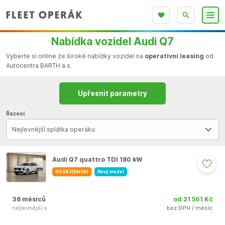
Nabídka vozidel Audi Q7
Vyberte si online ze široké nabídky vozidel na
operativní leasing
od
Autocentra BARTH a.s.
Upřesnit parametry
Řazení
Nejlevnější splátka operáku
Audi Q7 quattro TDI 180 kW
NA OBJEDNÁNÍ
Nový model
36 měsíců
od 21 501 Kč
nejlevnější s
bez DPH / měsíc