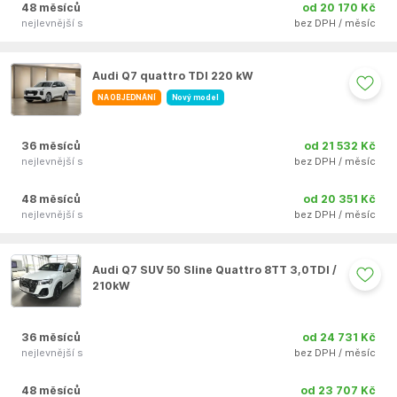
48 měsíců
od 20 170 Kč
nejlevnější s
bez DPH / měsíc
Auto se nepodařilo přidat do oblíbených
Audi Q7 quattro TDI 220 kW
NA OBJEDNÁNÍ
Nový model
36 měsíců
od 21 532 Kč
nejlevnější s
bez DPH / měsíc
48 měsíců
od 20 351 Kč
nejlevnější s
bez DPH / měsíc
Auto se nepodařilo přidat do oblíbených
Audi Q7 SUV 50 Sline Quattro 8TT 3,0TDI /
210kW
36 měsíců
od 24 731 Kč
nejlevnější s
bez DPH / měsíc
48 měsíců
od 23 707 Kč