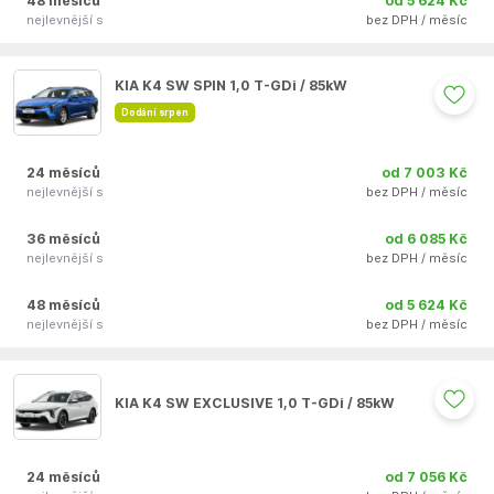
48 měsíců
od 5 624 Kč
nejlevnější s
bez DPH / měsíc
Auto se nepodařilo přidat do oblíbených
KIA K4 SW SPIN 1,0 T-GDi / 85kW
Dodání srpen
24 měsíců
od 7 003 Kč
nejlevnější s
bez DPH / měsíc
36 měsíců
od 6 085 Kč
nejlevnější s
bez DPH / měsíc
48 měsíců
od 5 624 Kč
nejlevnější s
bez DPH / měsíc
Auto se nepodařilo přidat do oblíbených
KIA K4 SW EXCLUSIVE 1,0 T-GDi / 85kW
24 měsíců
od 7 056 Kč