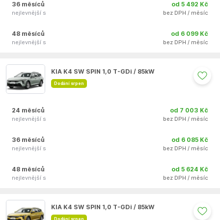
36 měsíců
od 5 492 Kč
nejlevnější s
bez DPH / měsíc
48 měsíců
od 6 099 Kč
nejlevnější s
bez DPH / měsíc
Auto se nepodařilo přidat do oblíbených
KIA K4 SW SPIN 1,0 T-GDi / 85kW
Dodání srpen
24 měsíců
od 7 003 Kč
nejlevnější s
bez DPH / měsíc
36 měsíců
od 6 085 Kč
nejlevnější s
bez DPH / měsíc
48 měsíců
od 5 624 Kč
nejlevnější s
bez DPH / měsíc
Auto se nepodařilo přidat do oblíbených
KIA K4 SW SPIN 1,0 T-GDi / 85kW
Dodání srpen