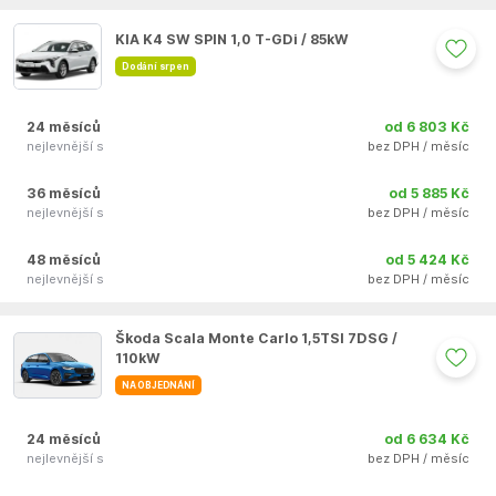
Auto se nepodařilo přidat do oblíbených
KIA K4 SW SPIN 1,0 T-GDi / 85kW
Dodání srpen
24 měsíců
od 6 803 Kč
nejlevnější s
bez DPH / měsíc
36 měsíců
od 5 885 Kč
nejlevnější s
bez DPH / měsíc
48 měsíců
od 5 424 Kč
nejlevnější s
bez DPH / měsíc
Auto se nepodařilo přidat do oblíbených
Škoda Scala Monte Carlo 1,5TSI 7DSG /
110kW
NA OBJEDNÁNÍ
24 měsíců
od 6 634 Kč
nejlevnější s
bez DPH / měsíc