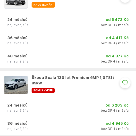
NA OBJEDNÁNÍ
24 měsíců
od 5 473 Kč
nejlevnější s
bez DPH / měsíc
36 měsíců
od 4 417 Kč
nejlevnější s
bez DPH / měsíc
48 měsíců
od 4 877 Kč
nejlevnější s
bez DPH / měsíc
Auto se nepodařilo přidat do oblíbených
Škoda Scala 130 let Premium 6MP 1,0TSI /
85kW
BONUS VÝKUP
24 měsíců
od 6 203 Kč
nejlevnější s
bez DPH / měsíc
36 měsíců
od 4 945 Kč
nejlevnější s
bez DPH / měsíc