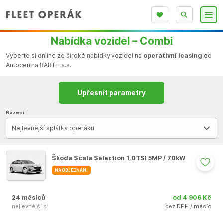
Nabídka vozidel – Combi
Vyberte si online ze široké nabídky vozidel na
operativní leasing
od
Autocentra BARTH a.s.
Upřesnit parametry
Řazení
Nejlevnější splátka operáku
Škoda Scala Selection 1,0TSI 5MP / 70kW
NA OBJEDNÁNÍ
24 měsíců
od 4 906 Kč
nejlevnější s
bez DPH / měsíc