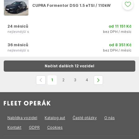
CUPRA Formentor DSG 1.5 eTSI / 110kW
24 měsíců
od 11 151 Kč
nejlevnější s
bez DPH / měsíc
36 měsíců
od 8 351 Kč
nejlevnější s
bez DPH / měsíc
Auto se nepodařilo přidat do oblíbených
Načíst dalších 12 vozidel
1
2
3
4
Nabídka vozidel
Katalog aut
Časté otázky
O nás
Kontakt
GDPR
Cookies