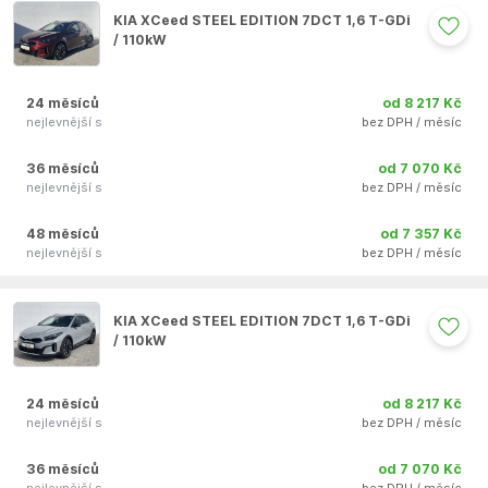
KIA XCeed STEEL EDITION 7DCT 1,6 T-GDi
/ 110kW
24 měsíců
od 8 217 Kč
nejlevnější s
bez DPH / měsíc
36 měsíců
od 7 070 Kč
nejlevnější s
bez DPH / měsíc
48 měsíců
od 7 357 Kč
nejlevnější s
bez DPH / měsíc
Auto se nepodařilo přidat do oblíbených
KIA XCeed STEEL EDITION 7DCT 1,6 T-GDi
/ 110kW
24 měsíců
od 8 217 Kč
nejlevnější s
bez DPH / měsíc
36 měsíců
od 7 070 Kč