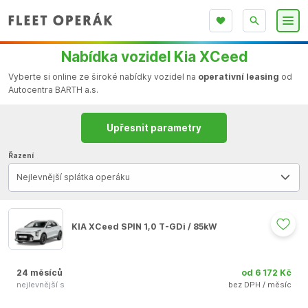
Nabídka vozidel Kia XCeed
Vyberte si online ze široké nabídky vozidel na
operativní leasing
od
Autocentra BARTH a.s.
Upřesnit parametry
Řazení
Nejlevnější splátka operáku
KIA XCeed SPIN 1,0 T-GDi / 85kW
24 měsíců
od 6 172 Kč
nejlevnější s
bez DPH / měsíc