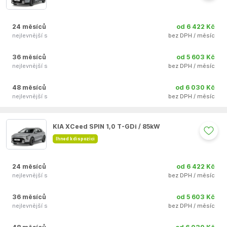
24 měsíců
od 6 422 Kč
nejlevnější s
bez DPH / měsíc
36 měsíců
od 5 603 Kč
nejlevnější s
bez DPH / měsíc
48 měsíců
od 6 030 Kč
nejlevnější s
bez DPH / měsíc
Auto se nepodařilo přidat do oblíbených
KIA XCeed SPIN 1,0 T-GDi / 85kW
Ihned k dispozici
24 měsíců
od 6 422 Kč
nejlevnější s
bez DPH / měsíc
36 měsíců
od 5 603 Kč
nejlevnější s
bez DPH / měsíc