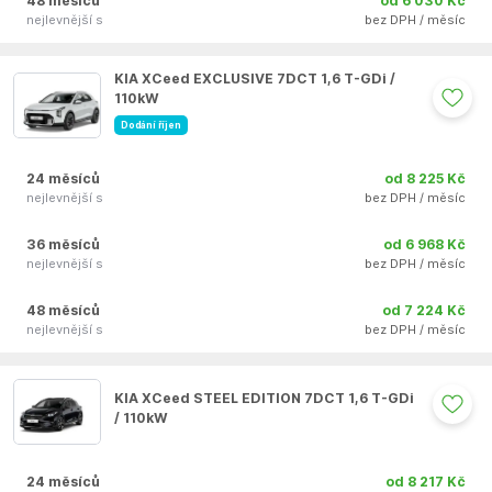
48 měsíců
od 6 030 Kč
nejlevnější s
bez DPH / měsíc
Auto se nepodařilo přidat do oblíbených
KIA XCeed EXCLUSIVE 7DCT 1,6 T-GDi /
110kW
Dodání říjen
24 měsíců
od 8 225 Kč
nejlevnější s
bez DPH / měsíc
36 měsíců
od 6 968 Kč
nejlevnější s
bez DPH / měsíc
48 měsíců
od 7 224 Kč
nejlevnější s
bez DPH / měsíc
Auto se nepodařilo přidat do oblíbených
KIA XCeed STEEL EDITION 7DCT 1,6 T-GDi
/ 110kW
24 měsíců
od 8 217 Kč