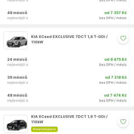
nejlevnější s
bez DPH / měsíc
48 měsíců
od 7 357 Kč
nejlevnější s
bez DPH / měsíc
Auto se nepodařilo přidat do oblíbených
KIA XCeed EXCLUSIVE 7DCT 1,6 T-GDi /
110kW
24 měsíců
od 8 475 Kč
nejlevnější s
bez DPH / měsíc
36 měsíců
od 7 218 Kč
nejlevnější s
bez DPH / měsíc
48 měsíců
od 7 474 Kč
nejlevnější s
bez DPH / měsíc
Auto se nepodařilo přidat do oblíbených
KIA XCeed EXCLUSIVE 7DCT 1,6 T-GDi /
110kW
Ihned k dispozici