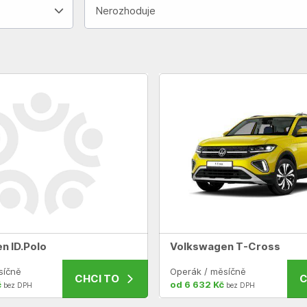
Nerozhoduje
n ID.Polo
Volkswagen T-Cross
síčně
Operák / měsíčně
CHCI TO
C
č
od 6 632 Kč
bez DPH
bez DPH