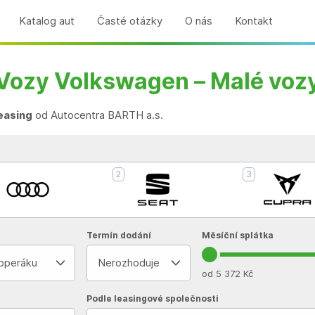
Katalog aut
Časté otázky
O nás
Kontakt
Vozy Volkswagen – Malé voz
leasing
od Autocentra BARTH a.s.
2
3
Termín dodání
Měsíční splátka
 operáku
Nerozhoduje
od 5 372 Kč
Podle leasingové společnosti