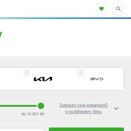
y
0
4
Zobrazit více parametrů
v rozšířeném filtru
do 10 821 Kč