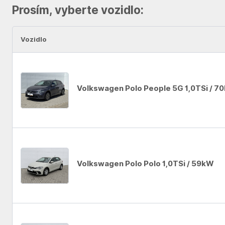
Prosím, vyberte vozidlo:
Vozidlo
Volkswagen Polo People 5G 1,0TSi / 7
Auto se nepodařilo přidat do oblíbených
Volkswagen Polo Polo 1,0TSi / 59kW
Auto se nepodařilo přidat do oblíbených