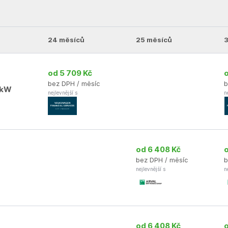
24 měsíců
25 měsíců
od 5 709 Kč
bez DPH / měsíc
b
0kW
nejlevnější s
n
od 6 408 Kč
bez DPH / měsíc
b
nejlevnější s
n
od 6 408 Kč