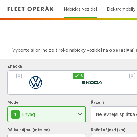
Nabídka vozidel
Elektromobily
Vyberte si online ze široké nabídky vozidel na
operativní 
Značka
0
6
0
Model
Řazení
1
Enyaq
Nejlevnější splátka
Délka nájmu (měsíce)
Roční nájezd (km)