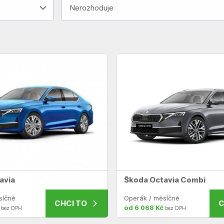
Nerozhoduje
avia
Škoda Octavia Combi
síčně
Operák / měsíčně
CHCI TO
C
od 6 068 Kč
bez DPH
bez DPH