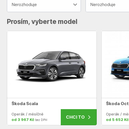
Nerozhoduje
Nerozhoduje
Prosím, vyberte model
Škoda Scala
Škoda Oct
Operák / měsíčně
Operák / mě
CHCI TO
od 3 967 Kč
od 5 652 Kč
bez DPH