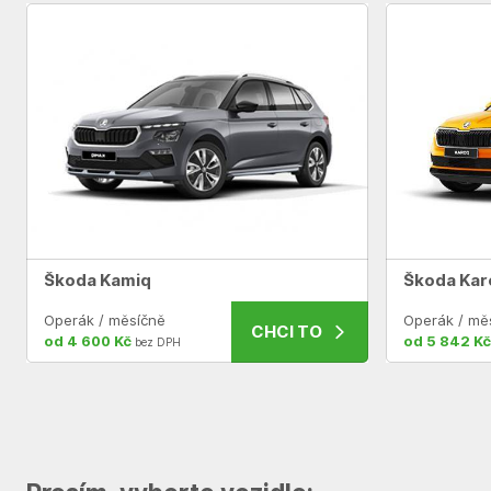
Škoda Kamiq
Škoda Kar
Operák / měsíčně
Operák / mě
CHCI TO
od 4 600 Kč
od 5 842 Kč
bez DPH