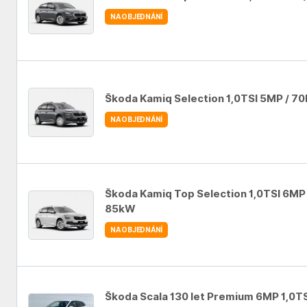
NA OBJEDNÁNÍ
Auto se nepodařilo přidat do oblíbených
Škoda Kamiq Selection 1,0TSI 5MP / 7
NA OBJEDNÁNÍ
Auto se nepodařilo přidat do oblíbených
Škoda Kamiq Top Selection 1,0TSI 6MP 
85kW
NA OBJEDNÁNÍ
Auto se nepodařilo přidat do oblíbených
Škoda Scala 130 let Premium 6MP 1,0TS