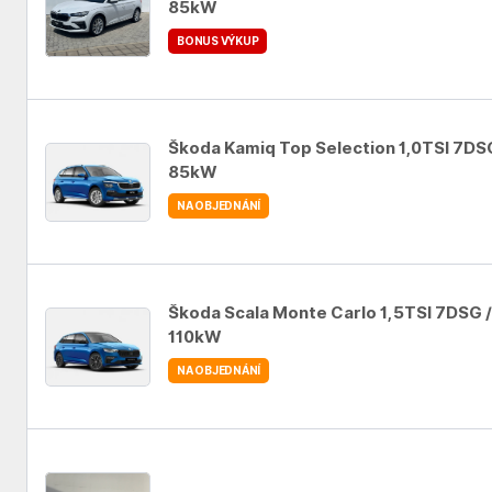
85kW
BONUS VÝKUP
Auto se nepodařilo přidat do oblíbených
Škoda Kamiq Top Selection 1,0TSI 7DS
85kW
NA OBJEDNÁNÍ
Auto se nepodařilo přidat do oblíbených
Škoda Scala Monte Carlo 1,5TSI 7DSG /
110kW
NA OBJEDNÁNÍ
Auto se nepodařilo přidat do oblíbených