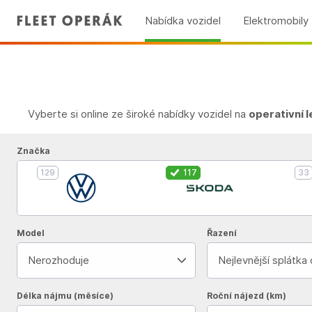
Nabídka vozidel
Elektromobily
Vyberte si online ze široké nabídky vozidel na
operativní 
Značka
129
117
33
Model
Řazení
Nerozhoduje
Nejlevnější splátka
Délka nájmu (měsíce)
Roční nájezd (km)