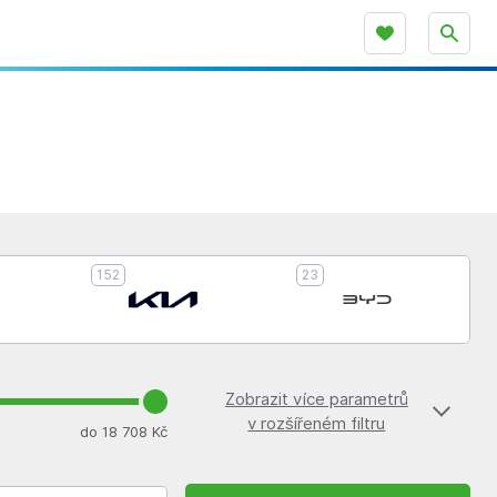
152
23
Zobrazit více parametrů
v rozšířeném filtru
do 18 708 Kč