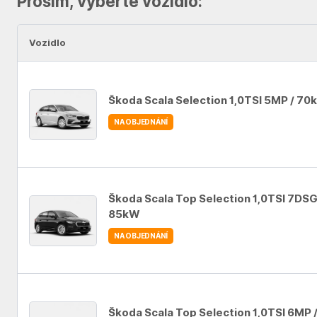
Prosím, vyberte vozidlo:
Vozidlo
Škoda Scala Selection 1,0TSI 5MP / 7
NA OBJEDNÁNÍ
Auto se nepodařilo přidat do oblíbených
Škoda Scala Top Selection 1,0TSI 7DSG
85kW
NA OBJEDNÁNÍ
Auto se nepodařilo přidat do oblíbených
Škoda Scala Top Selection 1,0TSI 6MP