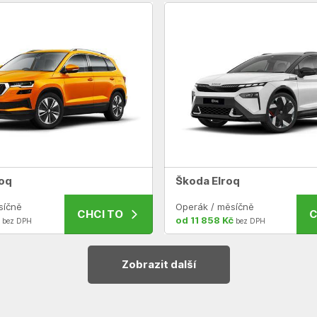
oq
Škoda Elroq
síčně
Operák / měsíčně
CHCI TO
C
od 11 858 Kč
bez DPH
bez DPH
Zobrazit další