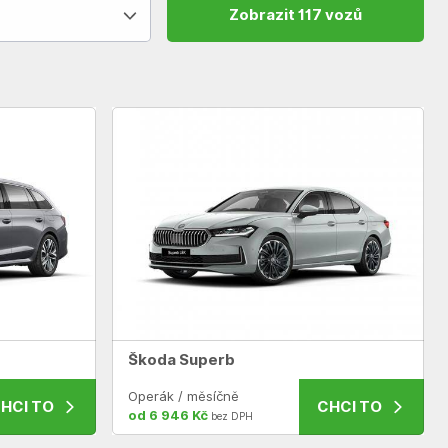
Zobrazit 117 vozů
Škoda Superb
Operák / měsíčně
HCI TO
CHCI TO
od 6 946 Kč
bez DPH