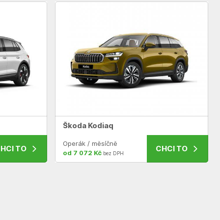
Škoda Kodiaq
Operák / měsíčně
HCI TO
CHCI TO
od 7 072 Kč
bez DPH