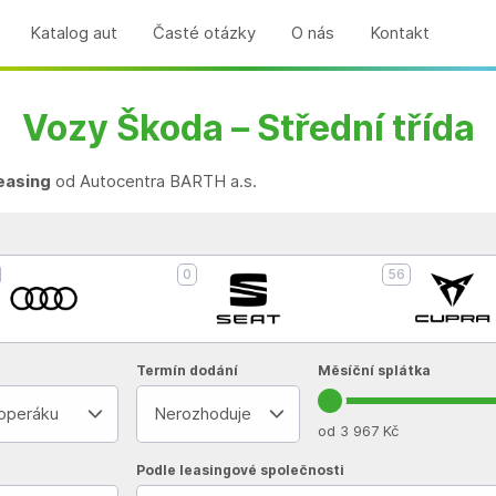
Katalog aut
Časté otázky
O nás
Kontakt
Vozy Škoda – Střední třída
leasing
od Autocentra BARTH a.s.
0
56
Termín dodání
Měsíční splátka
 operáku
Nerozhoduje
od 3 967 Kč
Podle leasingové společnosti