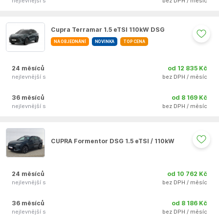
nejlevnější s
bez DPH / měsíc
Auto se nepodařilo přidat do oblíbených
Cupra Terramar 1.5 eTSI 110kW DSG
NA OBJEDNÁNÍ
NOVINKA
TOP CENA
24 měsíců
od 12 835 Kč
nejlevnější s
bez DPH / měsíc
36 měsíců
od 8 169 Kč
nejlevnější s
bez DPH / měsíc
Auto se nepodařilo přidat do oblíbených
CUPRA Formentor DSG 1.5 eTSI / 110kW
24 měsíců
od 10 762 Kč
nejlevnější s
bez DPH / měsíc
36 měsíců
od 8 186 Kč
nejlevnější s
bez DPH / měsíc